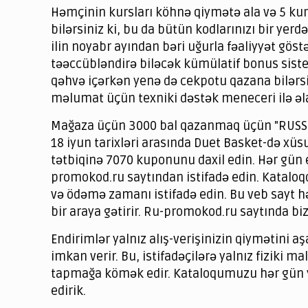
Həmçinin kursları köhnə qiymətə ala və 5 kur
bilərsiniz ki, bu da bütün kodlarınızı bir yer
ilin noyabr ayından bəri uğurla fəaliyyət göstər
təəccübləndirə biləcək kümülatif bonus sist
qəhvə içərkən yenə də cekpotu qazana bilərsin
məlumat üçün texniki dəstək meneceri ilə ə
Mağaza üçün 3000 bal qazanmaq üçün "RUSSIA
18 iyun tarixləri arasında Duet Basket-də xüs
tətbiqinə 7070 kuponunu daxil edin. Hər gün 
promokod.ru saytından istifadə edin. Katalo
və ödəmə zamanı istifadə edin. Bu veb sayt h
bir araya gətirir. Ru-promokod.ru saytında bi
Endirimlər yalnız alış-verişinizin qiymətini 
imkan verir. Bu, istifadəçilərə yalnız fiziki 
tapmağa kömək edir. Kataloqumuzu hər gün yenil
edirik.