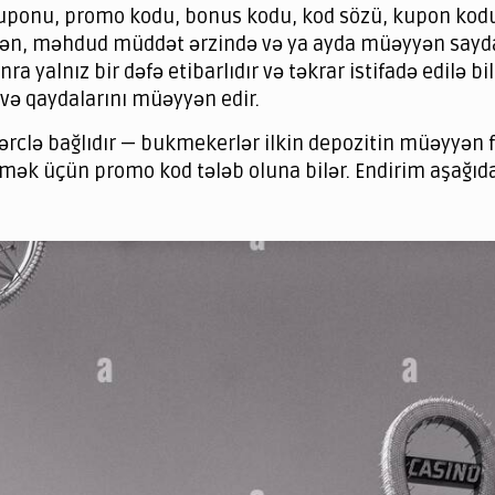
ponu, promo kodu, bonus kodu, kod sözü, kupon kodu və 
n, məhdud müddət ərzində və ya ayda müəyyən sayda alı
nra yalnız bir dəfə etibarlıdır və təkrar istifadə edilə 
 və qaydalarını müəyyən edir.
mərclə bağlıdır — bukmekerlər ilkin depozitin müəyyən fa
şdirmək üçün promo kod tələb oluna bilər. Endirim aşağı