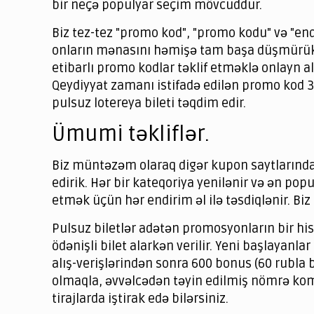
bir neçə populyar seçim mövcuddur.
Biz tez-tez "promo kod", "promo kodu" və "end
onların mənasını həmişə tam başa düşmürük.
etibarlı promo kodlar təklif etməklə onlayn a
Qeydiyyat zamanı istifadə edilən promo kod
pulsuz lotereya bileti təqdim edir.
Ümumi təkliflər.
Biz müntəzəm olaraq digər kupon saytlarında 
edirik. Hər bir kateqoriya yenilənir və ən popu
etmək üçün hər endirim əl ilə təsdiqlənir. Biz
Pulsuz biletlər adətən promosyonların bir h
ödənişli bilet alarkən verilir. Yeni başlayanla
alış-verişlərindən sonra 600 bonus (60 rubla 
olmaqla, əvvəlcədən təyin edilmiş nömrə kom
tirajlarda iştirak edə bilərsiniz.