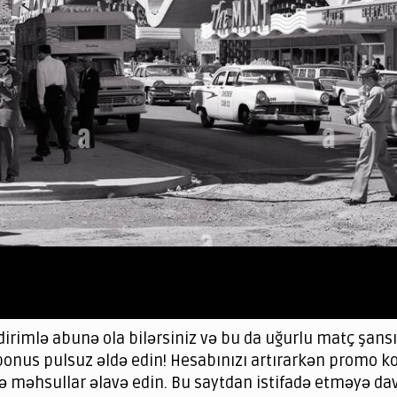
rimlə abunə ola bilərsiniz və bu da uğurlu matç şansın
k bonus pulsuz əldə edin! Hesabınızı artırarkən promo 
də məhsullar əlavə edin. Bu saytdan istifadə etməyə da