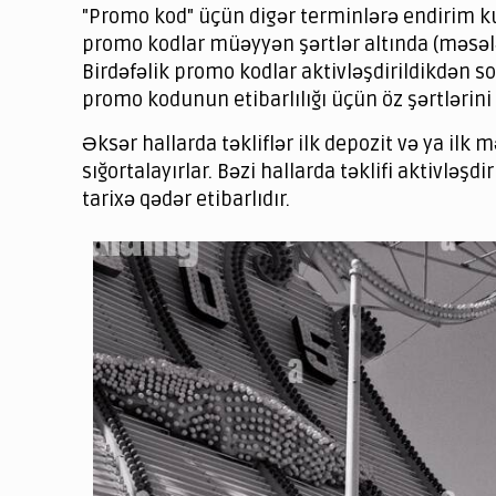
"Promo kod" üçün digər terminlərə endirim ku
promo kodlar müəyyən şərtlər altında (məsələ
Birdəfəlik promo kodlar aktivləşdirildikdən so
promo kodunun etibarlılığı üçün öz şərtlərini
Əksər hallarda təkliflər ilk depozit və ya ilk 
sığortalayırlar. Bəzi hallarda təklifi aktivlə
tarixə qədər etibarlıdır.