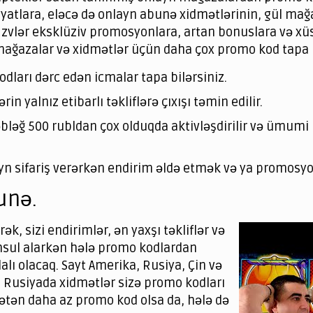
yatlara, eləcə də onlayn abunə xidmətlərinin, gül mağa
 Üzvlər eksklüziv promosyonlara, artan bonuslara və xüsus
mağazalar və xidmətlər üçün daha çox promo kod tapa b
ları dərc edən icmalar tapa bilərsiniz.
rin yalnız etibarlı təkliflərə çıxışı təmin edilir.
ğ 500 rubldan çox olduqda aktivləşdirilir və ümumi he
yn sifariş verərkən endirim əldə etmək və ya promosyo
unə.
, sizi endirimlər, ən yaxşı təkliflər və
sul alarkən hələ promo kodlardan
alı olacaq. Sayt Amerika, Rusiya, Çin və
. Rusiyada xidmətlər sizə promo kodları
ətən daha az promo kod olsa da, hələ də