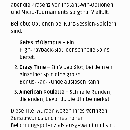
aber die Präsenz von Instant‑Win‑Optionen
und Micro‑Tournaments sorgt für Vielfalt.
Beliebte Optionen bei Kurz‑Session‑Spielern
sind:
Gates of Olympus
– Ein
High‑Payback‑Slot, der schnelle Spins
bietet.
Crazy Time
– Ein Video‑Slot, bei dem ein
einzelner Spin eine große
Bonus‑Rad‑Runde auslösen kann.
American Roulette
– Schnelle Runden,
die enden, bevor du die Uhr bemerkst.
Diese Titel wurden wegen ihres geringen
Zeitaufwands und ihres hohen
Belohnungspotenzials ausgewählt und sind