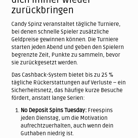
zurückbringen
Candy Spinz veranstaltet tägliche Turniere,
bei denen schnelle Spieler zusätzliche
Geldpreise gewinnen können. Die Turniere
starten jeden Abend und geben den Spielern
begrenzte Zeit, Punkte zu sammeln, bevor
sie zurückgesetzt werden.
Das Cashback-System bietet bis zu 25 %
tägliche Rückerstattungen auf Verluste – ein
Sicherheitsnetz, das häufige kurze Besuche
fördert, anstatt lange Serien:
No Deposit Spins Tuesday:
Freespins
jeden Dienstag, um die Motivation
aufrechtzuerhalten, auch wenn dein
Guthaben niedrig ist.