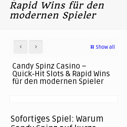
Rapid Wins für den
modernen Spieler
Show all
Candy Spinz Casino –
Quick‑Hit Slots & Rapid Wins
für den modernen Spieler
Sofortiges Spiel: Warum