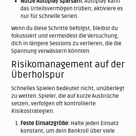
Nutze Autoplay sparsam:
Autoplay kann
das Urteilsvermögen trüben; aktiviere es
nur für schnelle Serien.
Wenn du diese Schritte befolgst, bleibst du
fokussiert und vermeidest die Versuchung,
dich in längere Sessions zu verlieren, die die
Spannung verwässern könnten.
Risikomanagement auf der
Überholspur
Schnelles Spielen bedeutet nicht, unüberlegt
zu wetten. Spieler, die auf kurze Ausbrüche
setzen, verfolgen oft kontrollierte
Risikostrategien:
Feste Einsatzgröße:
Halte jeden Einsatz
konstant, um dein Bankroll über viele