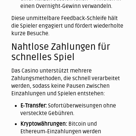
einen Overnight‑Gewinn verwandeln.
Diese unmittelbare Feedback‑Schleife hält
die Spieler engagiert und fördert wiederholte
kurze Besuche.
Nahtlose Zahlungen für
schnelles Spiel
Das Casino unterstützt mehrere
Zahlungsmethoden, die schnell verarbeitet
werden, sodass keine Pausen zwischen
Einzahlungen und Spielen entstehen:
E‑Transfer:
Sofortüberweisungen ohne
versteckte Gebühren.
Kryptowährungen:
Bitcoin und
Ethereum‑Einzahlungen werden