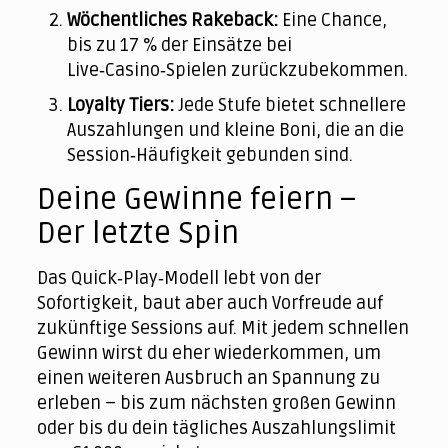
Wöchentliches Rakeback:
Eine Chance,
bis zu 17 % der Einsätze bei
Live‑Casino‑Spielen zurückzubekommen.
Loyalty Tiers:
Jede Stufe bietet schnellere
Auszahlungen und kleine Boni, die an die
Session‑Häufigkeit gebunden sind.
Deine Gewinne feiern –
Der letzte Spin
Das Quick‑Play‑Modell lebt von der
Sofortigkeit, baut aber auch Vorfreude auf
zukünftige Sessions auf. Mit jedem schnellen
Gewinn wirst du eher wiederkommen, um
einen weiteren Ausbruch an Spannung zu
erleben – bis zum nächsten großen Gewinn
oder bis du dein tägliches Auszahlungslimit