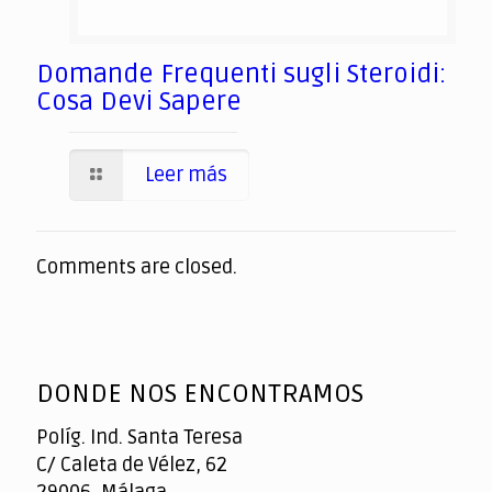
Domande Frequenti sugli Steroidi:
Cosa Devi Sapere
Leer más
Comments are closed.
DONDE NOS ENCONTRAMOS
Políg. Ind. Santa Teresa
C/ Caleta de Vélez, 62