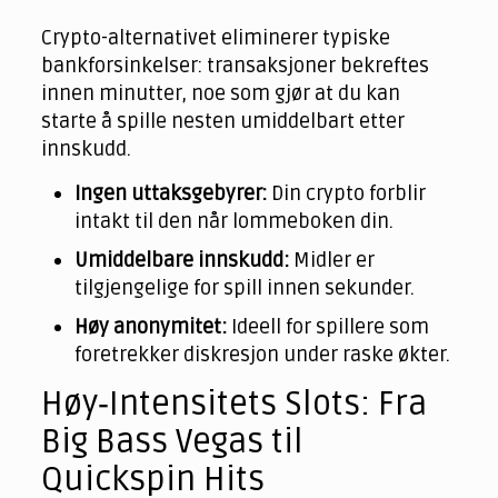
Crypto-alternativet eliminerer typiske
bankforsinkelser: transaksjoner bekreftes
innen minutter, noe som gjør at du kan
starte å spille nesten umiddelbart etter
innskudd.
Ingen uttaksgebyrer:
Din crypto forblir
intakt til den når lommeboken din.
Umiddelbare innskudd:
Midler er
tilgjengelige for spill innen sekunder.
Høy anonymitet:
Ideell for spillere som
foretrekker diskresjon under raske økter.
Høy‑Intensitets Slots: Fra
Big Bass Vegas til
Quickspin Hits