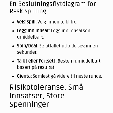
En Beslutningsflytdiagram for
Rask Spilling
Velg Spill:
Velg innen to klikk.
Legg Inn Innsat:
Legg inn innsatsen
umiddelbart.
Spin/Deal:
Se utfallet utfolde seg innen
sekunder.
Ta Ut eller Fortsett:
Bestem umiddelbart
basert på resultat.
Gjenta:
Sømløst gå videre til neste runde.
Risikotoleranse: Små
Innsatser, Store
Spenninger