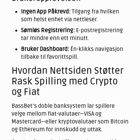
Ingen App Påkrevd:
Tilgang fra hvilken
som helst enhet via nettleser.
Sømløs Registrering:
E-postregistrering
tar mindre enn ett minutt.
Bruker Dashboard:
Én-klikks navigasjon
tilbake til favorittspill.
Hvordan Nettsiden Støtter
Rask Spilling med Crypto
og Fiat
BassBet’s doble banksystem lar spillere
velge mellom fiat-valutaer—VISA og
Mastercard—eller kryptovalutaer som Bitcoin
og Ethereum for innskudd og uttak.