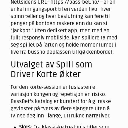
Nettsidens URL—https://bass-bet.no/—er en
enkel inngangsport til en verden hvor hver
spinn teller og hver beslutning kan føre til
penger på kontoen raskere enn du kan si
“jackpot.” Uten dedikert app, men med en
fullt responsiv mobilside, kan spillere ta med
seg spillet på farten og holde momentumet i
live fra bussholdeplassen til kjøkkenbordet.
Utvalget av Spill som
Driver Korte Økter
For den korte‑session entusiasten er
variasjon kongen og repetisjon en risiko.
BassBet’s katalog er kuratert for å gi raske
gevinster på tvers av flere sjangere uten å
tvinge deg inn i lange, uttrukne narrativer.
Slots:
Fra klassiske tre‑hjuls titler som