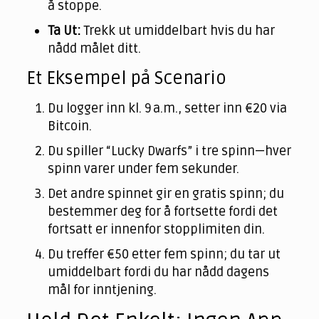
å stoppe.
Ta Ut:
Trekk ut umiddelbart hvis du har
nådd målet ditt.
Et Eksempel på Scenario
Du logger inn kl. 9 a.m., setter inn €20 via
Bitcoin.
Du spiller “Lucky Dwarfs” i tre spinn—hver
spinn varer under fem sekunder.
Det andre spinnet gir en gratis spinn; du
bestemmer deg for å fortsette fordi det
fortsatt er innenfor stopplimiten din.
Du treffer €50 etter fem spinn; du tar ut
umiddelbart fordi du har nådd dagens
mål for inntjening.