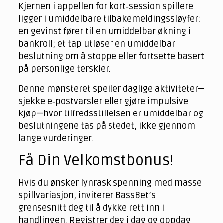
Kjernen i appellen for kort‑session spillere
ligger i umiddelbare tilbakemeldingssløyfer:
en gevinst fører til en umiddelbar økning i
bankroll; et tap utløser en umiddelbar
beslutning om å stoppe eller fortsette basert
på personlige terskler.
Denne mønsteret speiler daglige aktiviteter—
sjekke e‑postvarsler eller gjøre impulsive
kjøp—hvor tilfredsstillelsen er umiddelbar og
beslutningene tas på stedet, ikke gjennom
lange vurderinger.
Få Din Velkomstbonus!
Hvis du ønsker lynrask spenning med masse
spillvariasjon, inviterer BassBet’s
grensesnitt deg til å dykke rett inn i
handlingen. Registrer deg i dag og oppdag