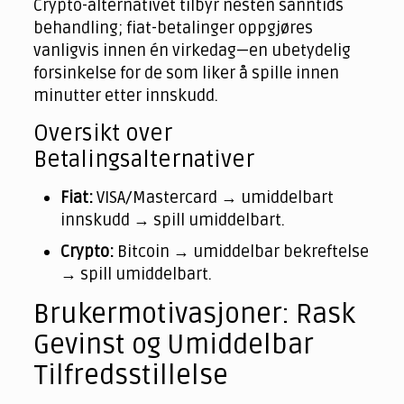
Crypto-alternativet tilbyr nesten sanntids
behandling; fiat-betalinger oppgjøres
vanligvis innen én virkedag—en ubetydelig
forsinkelse for de som liker å spille innen
minutter etter innskudd.
Oversikt over
Betalingsalternativer
Fiat:
VISA/Mastercard → umiddelbart
innskudd → spill umiddelbart.
Crypto:
Bitcoin → umiddelbar bekreftelse
→ spill umiddelbart.
Brukermotivasjoner: Rask
Gevinst og Umiddelbar
Tilfredsstillelse