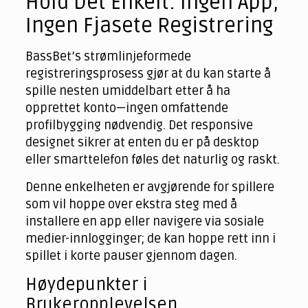
Hold Det Enkelt: Ingen App,
Ingen Fjasete Registrering
BassBet’s strømlinjeformede
registreringsprosess gjør at du kan starte å
spille nesten umiddelbart etter å ha
opprettet konto—ingen omfattende
profilbygging nødvendig. Det responsive
designet sikrer at enten du er på desktop
eller smarttelefon føles det naturlig og raskt.
Denne enkelheten er avgjørende for spillere
som vil hoppe over ekstra steg med å
installere en app eller navigere via sosiale
medier-innlogginger; de kan hoppe rett inn i
spillet i korte pauser gjennom dagen.
Høydepunkter i
Brukeropplevelsen