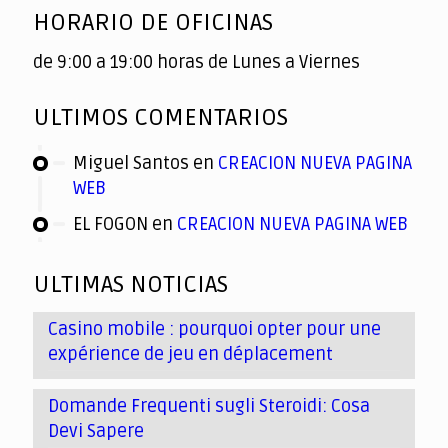
HORARIO DE OFICINAS
de 9:00 a 19:00 horas de Lunes a Viernes
ULTIMOS COMENTARIOS
Miguel Santos
en
CREACION NUEVA PAGINA
WEB
EL FOGON
en
CREACION NUEVA PAGINA WEB
ULTIMAS NOTICIAS
Casino mobile : pourquoi opter pour une
expérience de jeu en déplacement
Domande Frequenti sugli Steroidi: Cosa
Devi Sapere