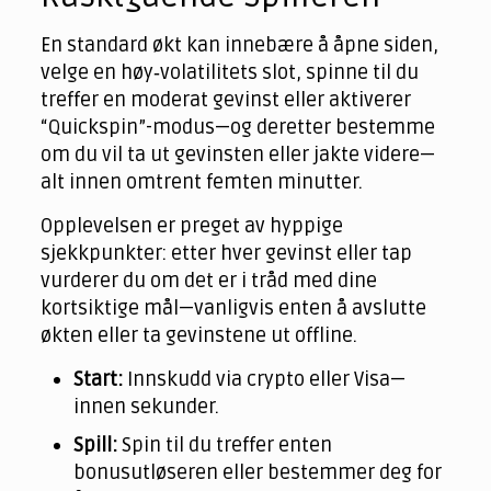
En standard økt kan innebære å åpne siden,
velge en høy‑volatilitets slot, spinne til du
treffer en moderat gevinst eller aktiverer
“Quickspin”-modus—og deretter bestemme
om du vil ta ut gevinsten eller jakte videre—
alt innen omtrent femten minutter.
Opplevelsen er preget av hyppige
sjekkpunkter: etter hver gevinst eller tap
vurderer du om det er i tråd med dine
kortsiktige mål—vanligvis enten å avslutte
økten eller ta gevinstene ut offline.
Start:
Innskudd via crypto eller Visa—
innen sekunder.
Spill:
Spin til du treffer enten
bonusutløseren eller bestemmer deg for