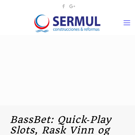
BassBet: Quick‑Play
Slots, Rask Vinn og