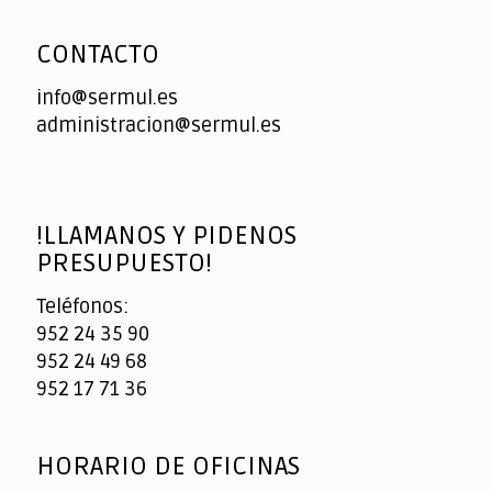
CONTACTO
info@sermul.es
administracion@sermul.es
!LLAMANOS Y PIDENOS
PRESUPUESTO!
Teléfonos:
952 24 35 90
952 24 49 68
952 17 71 36
HORARIO DE OFICINAS