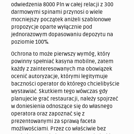
odwiedzenia 8000 Pln w całej relacji z 300
darmowymi spinami przynosi o wiele
mocniejszy początek aniżeli szablonowe
propozycje oparte wyłącznie pod
jednorazowym dopasowaniu depozytu na
poziomie 100%.
Ochrona to może pierwszy wymóg, który
powinny spełniać kasyna mobilne, zatem
każdy z zainteresowanych ma obowiązek
ocenić autoryzacje, którymi legitymuje
baczności operator do którego chcielibyście
wystawiać. Skutkiem tego wówczas gdy
planujecie grać restauracji, należy spojrzeć
w doniesienia odnoszące się do własnego
operatora oraz zapoznać się z
prezentowanymi za sprawą faceta
możliwościami. Przez co właściwie bez