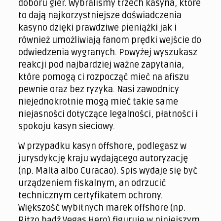
doboru gier. Wybraliśmy trzech kasyna, które
to dają najkorzystniejsze doświadczenia
kasyno dzięki prawdziwe pieniążki jak i
również umożliwiają fanom prędki wejście do
odwiedzenia wygranych. Powyżej wyszukasz
reakcji pod najbardziej ważne zapytania,
które pomogą ci rozpocząć mieć na afiszu
pewnie oraz bez ryzyka. Nasi zawodnicy
niejednokrotnie mogą mieć takie same
niejasności dotyczące legalności, płatności i
spokoju kasyn sieciowy.
W przypadku kasyn offshore, podlegasz w
jurysdykcję kraju wydającego autoryzację
(np. Malta albo Curacao). Spis wydaje się być
urządzeniem fiskalnym, an odrzucić
technicznym certyfikatem ochrony.
Większość wybitnych marek offshore (np.
Ritzo bądź Vegas Hero) figuruje w niniejszym