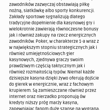
zawodników zazwyczaj obstawiają piłkę
nożną, siatkówkę albo sporty konkurencji.
Zakłady sportowe sygnalizują dlatego
tradycyjne dopełnienie dla kasynowej gry i
wielokrotnie zawierają równoczesne bonusy
jak i również zakupy na rzecz energicznych
zawodników. Poker, w charakterze 1-a wraz z
w największym stopniu strategicznych jak i
również umiejętnościowych gier
kasynowych, zjednywa graczy swoim
prawdziwym częścią taktycznym jak i
również rozmaitością typów. Niemal każde
dzisiejsze kasyna dzięki żywo oferują dojście
do gierek w energicznie, wraz z fachowym
krupierem. Są zamieszczane również przez
internet oraz nierzadko proponują ów
kredyty niższy próg marży kasyna,
zapewniając fanom duże szanse na wygraną,