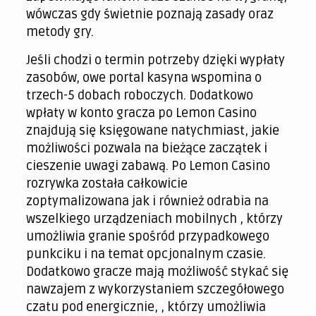
wówczas gdy świetnie poznają zasady oraz
metody gry.
Jeśli chodzi o termin potrzeby dzięki wypłaty
zasobów, owe portal kasyna wspomina o
trzech-5 dobach roboczych. Dodatkowo
wpłaty w konto gracza po Lemon Casino
znajdują się księgowane natychmiast, jakie
możliwości pozwala na bieżące zaczątek i
cieszenie uwagi zabawą. Po Lemon Casino
rozrywka została całkowicie
zoptymalizowana jak i również odrabia na
wszelkiego urządzeniach mobilnych , którzy
umożliwia granie spośród przypadkowego
punkciku i na temat opcjonalnym czasie.
Dodatkowo gracze mają możliwość stykać się
nawzajem z wykorzystaniem szczegółowego
czatu pod energicznie, , którzy umożliwia