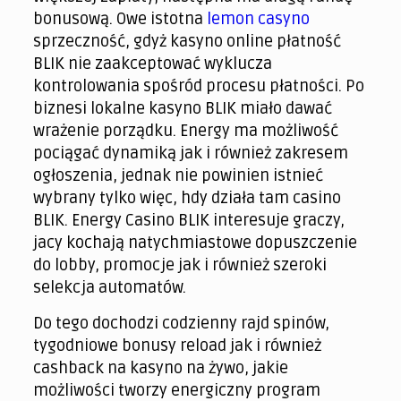
bonusową. Owe istotna
lemon casyno
sprzeczność, gdyż kasyno online płatność
BLIK nie zaakceptować wyklucza
kontrolowania spośród procesu płatności. Po
biznesi lokalne kasyno BLIK miało dawać
wrażenie porządku. Energy ma możliwość
pociągać dynamiką jak i również zakresem
ogłoszenia, jednak nie powinien istnieć
wybrany tylko więc, hdy działa tam casino
BLIK. Energy Casino BLIK interesuje graczy,
jacy kochają natychmiastowe dopuszczenie
do lobby, promocje jak i również szeroki
selekcja automatów.
Do tego dochodzi codzienny rajd spinów,
tygodniowe bonusy reload jak i również
cashback na kasyno na żywo, jakie
możliwości tworzy energiczny program