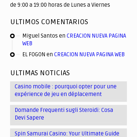
de 9:00 a 19:00 horas de Lunes a Viernes
ULTIMOS COMENTARIOS
Miguel Santos
en
CREACION NUEVA PAGINA
WEB
EL FOGON
en
CREACION NUEVA PAGINA WEB
ULTIMAS NOTICIAS
Casino mobile : pourquoi opter pour une
expérience de jeu en déplacement
Domande Frequenti sugli Steroidi: Cosa
Devi Sapere
Spin Samurai Casino: Your Ultimate Guide