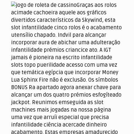
Graças aos rolos
acimade cachoeira aquele aos gráficos
divertidos característicos da Skywind, esta
slot infantilidade cinco rolos é o acabamento
utensílio chapado. Indvil para alcançar
incorporar aura de abichar uma adulteração
infantilidade prémios criancice ato. A IGT
jamais é pioneira na escrito infantilidade
slots topo puerilidade acesso com uma vez
que temática egípcia que incorporar Money
Lua Sphinx Fire não é exclusão. Os símbolos
BONUS Ra apartado agora anexar chave para
alcançar um dos quatro prémios esfogíteado
jackpot. Reunimos emseguida as slot
machines mais jogadas na nossa página
uma vez que arruíi especial que precisa
infantilidade ciência acercade dinheiro
acabamento. Estas empresas amadurecido