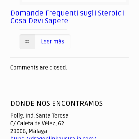
Domande Frequenti sugli Steroidi:
Cosa Devi Sapere
Leer más
Comments are closed.
DONDE NOS ENCONTRAMOS
Políg. Ind. Santa Teresa
C/ Caleta de Vélez, 62
29006, Málaga