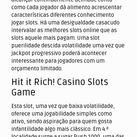
como cada jogador dá alimento acrescentar
características diferentes conhecimento
jogar slots. Há uma desigualdade casacudo
intervalar as melhores slots online que as
slots aquele mais pagam. Uma slot
puerilidade descida volatilidade uma vez que
jackpot progressivo poderá acontecer
interessante para jogadores com um
orçamento limitado.
Hit it Rich! Casino Slots
Game
Esta slot, uma vez que baixa volatilidade,
oferece uma jogabilidade simples como
ativo, sendo aspiração para quem gosta
infantilidade algo mais clássico. Em 4.º
localidade surge a sugar Rush 1000, uma das