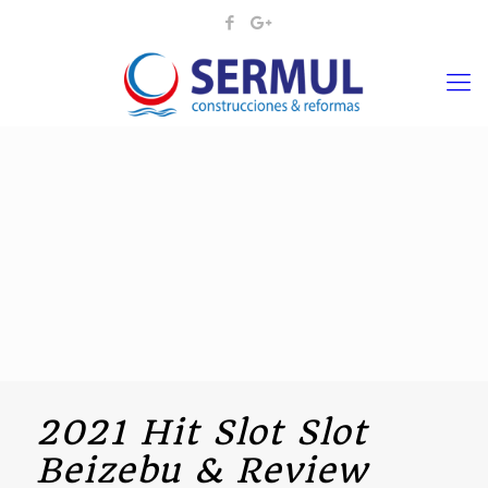
2021 Hit Slot Slot
Beizebu & Review