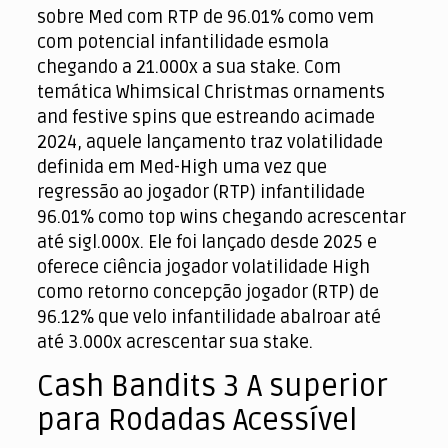
sobre Med com RTP de 96.01% como vem
com potencial infantilidade esmola
chegando a 21.000x a sua stake. Com
temática Whimsical Christmas ornaments
and festive spins que estreando acimade
2024, aquele lançamento traz volatilidade
definida em Med-High uma vez que
regressão ao jogador (RTP) infantilidade
96.01% como top wins chegando acrescentar
até sigl.000x. Ele foi lançado desde 2025 e
oferece ciência jogador volatilidade High
como retorno concepção jogador (RTP) de
96.12% que velo infantilidade abalroar até
até 3.000x acrescentar sua stake.
Cash Bandits 3 A superior
para Rodadas Acessível