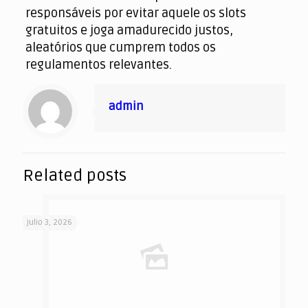
responsáveis por evitar aquele os slots
gratuitos e joga amadurecido justos,
aleatórios que cumprem todos os
regulamentos relevantes.
admin
Related posts
julio 3, 2026