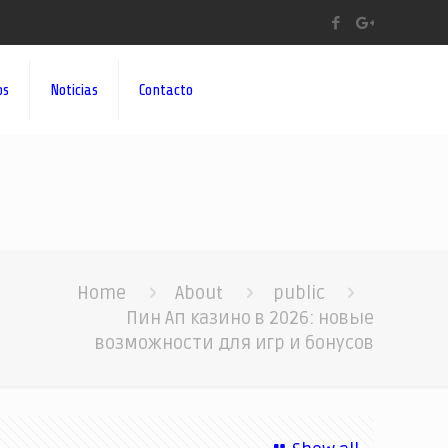
os
Noticias
Contacto
Home
About
public
Пин Ап казино в 2026: новые
возможности для игр и бонусов