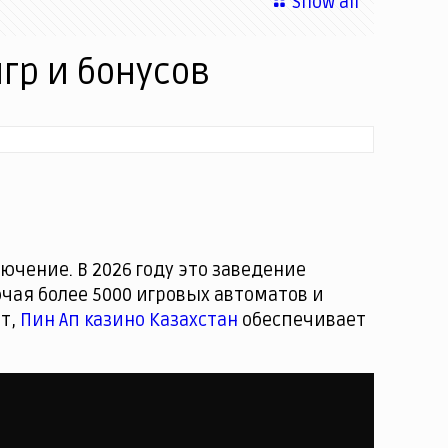
Show all
гр и бонусов
ючение. В 2026 году это заведение
чая более 5000 игровых автоматов и
т,
Пин Ап казино Казахстан
обеспечивает