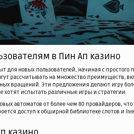
зователям в Пин Ап казино
ыт для новых пользователей, начиная с простого 
огут рассчитывать на множество преимуществ, в
тных вращений. Эти предложения делают игру бол
ые хотят испытать различные игры и стратегии.
ых автоматов от более чем 80 провайдеров, что 
роется доступ к обширной библиотеке слотов и liv
Ап казино