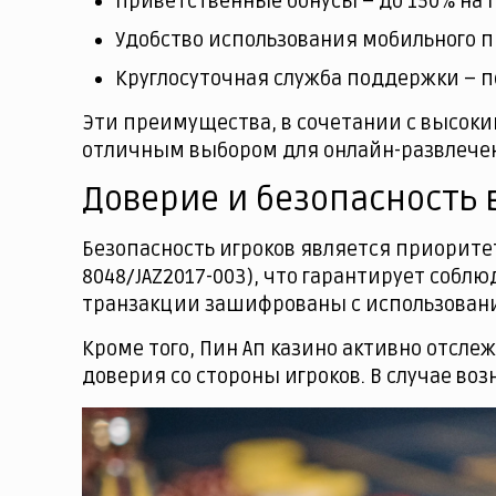
Приветственные бонусы – до 150% на 
Удобство использования мобильного п
Круглосуточная служба поддержки – 
Эти преимущества, в сочетании с высоки
отличным выбором для онлайн-развлече
Доверие и безопасность 
Безопасность игроков является приорите
8048/JAZ2017-003), что гарантирует собл
транзакции зашифрованы с использовани
Кроме того, Пин Ап казино активно отсл
доверия со стороны игроков. В случае во