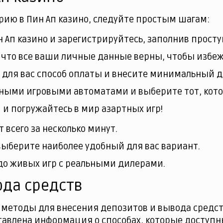
рию в Пин Ап казино, следуйте простым шагам:
 Ап казино и зарегистрируйтесь, заполнив прост
 что все ваши личные данные верны, чтобы избеж
ля вас способ оплаты и внесите минимальный де
пными игровыми автоматами и выберите тот, кото
 и погружайтесь в мир азартных игр!
 всего за несколько минут.
ыберите наиболее удобный для вас вариант.
в до живых игр с реальными дилерами.
ода средств
 методы для внесения депозитов и вывода средст
тавлена информация о способах, которые доступн