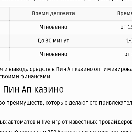
Время депозита
Врем
Мгновенно
от 1
До 30 минут
1-
Мгновенно
от 
я и вывода средств в Пин Ап казино оптимизирова
 своими финансами.
Пин Ап казино
тво преимуществ, которые делают его привлекате
ых автоматов и live-игр от известных провайдеров