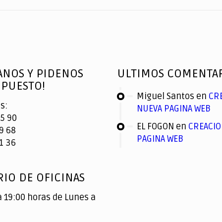
ANOS Y PIDENOS
ULTIMOS COMENTA
PUESTO!
Miguel Santos
en
CR
s:
NUEVA PAGINA WEB
5 90
EL FOGON
en
CREACIO
9 68
PAGINA WEB
1 36
IO DE OFICINAS
a 19:00 horas de Lunes a