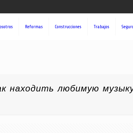
osotros
Reformas
Construcciones
Trabajos
Segur
ак находить любимую музык