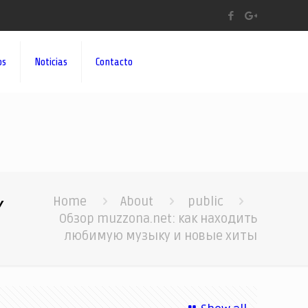
os
Noticias
Contacto
у
Home
About
public
Обзор muzzona.net: как находить
любимую музыку и новые хиты