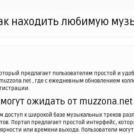
как находить любимую муз
который предлагает пользователям простой и удо
muzzona.net , где с ежедневным обновлением колл
егистрации.
 могут ожидать от muzzona.net
м доступ к широкой базе музыкальных треков раз
хитов. Портал предлагает простой интерфейс, кот
лярности или времени выхода. Пользователи могу