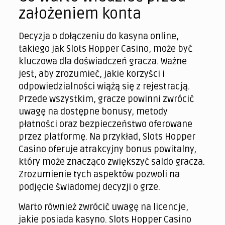
założeniem konta
Decyzja o dołączeniu do kasyna online,
takiego jak Slots Hopper Casino, może być
kluczowa dla doświadczeń gracza. Ważne
jest, aby zrozumieć, jakie korzyści i
odpowiedzialności wiążą się z rejestracją.
Przede wszystkim, gracze powinni zwrócić
uwagę na dostępne bonusy, metody
płatności oraz bezpieczeństwo oferowane
przez platformę. Na przykład, Slots Hopper
Casino oferuje atrakcyjny bonus powitalny,
który może znacząco zwiększyć saldo gracza.
Zrozumienie tych aspektów pozwoli na
podjęcie świadomej decyzji o grze.
Warto również zwrócić uwagę na licencje,
jakie posiada kasyno. Slots Hopper Casino