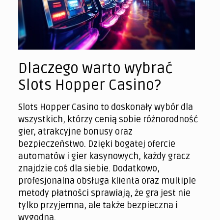
Dlaczego warto wybrać
Slots Hopper Casino?
Slots Hopper Casino to doskonały wybór dla
wszystkich, którzy cenią sobie różnorodność
gier, atrakcyjne bonusy oraz
bezpieczeństwo. Dzięki bogatej ofercie
automatów i gier kasynowych, każdy gracz
znajdzie coś dla siebie. Dodatkowo,
profesjonalna obsługa klienta oraz multiple
metody płatności sprawiają, że gra jest nie
tylko przyjemna, ale także bezpieczna i
wygodna.