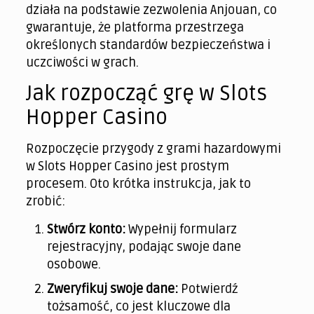
działa na podstawie zezwolenia Anjouan, co
gwarantuje, że platforma przestrzega
określonych standardów bezpieczeństwa i
uczciwości w grach.
Jak rozpocząć grę w Slots
Hopper Casino
Rozpoczęcie przygody z grami hazardowymi
w Slots Hopper Casino jest prostym
procesem. Oto krótka instrukcja, jak to
zrobić:
Stwórz konto:
Wypełnij formularz
rejestracyjny, podając swoje dane
osobowe.
Zweryfikuj swoje dane:
Potwierdź
tożsamość, co jest kluczowe dla