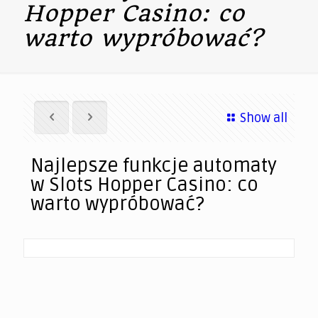
Hopper Casino: co
warto wypróbować?
Show all
Najlepsze funkcje automaty
w Slots Hopper Casino: co
warto wypróbować?