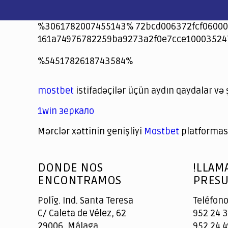
%3061782007455143% 72bcd006372fcf06000
161a74976782259ba9273a2f0e7cce10003524
jeetcity
1xbet
jeet city casino
%5451782618743584%
Crowngreen
Crowngreen
Spinrise casino
Spin Rise casino
lotoclub
spintiger
Avabet
Spinrise
Crown Green
Crowngreen casino login
슈가 러쉬1000 슬롯
crazy time casino online
1xcasinozambia.com
codingworldnews.com
parimatch.kr
winorio
winorio casino
winorio
mostbet
istifadəçilər üçün aydın qaydalar və 
1win зеркало
Mərclər xəttinin genişliyi
Mostbet
platforması
God
slottyway casino
of
DONDE NOS
!LLAM
Casino
ENCONTRAMOS
PRESU
Políg. Ind. Santa Teresa
Teléfono
C/ Caleta de Vélez, 62
952 24 3
29006, Málaga
952 24 4