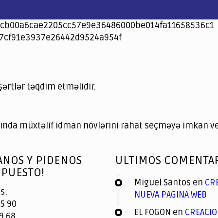
cb00a6cae2205cc57e9e36486000be014fa11658536c1
7cf91e3937e26442d9524a954f
şərtlər təqdim etməlidir.
nda müxtəlif idman növlərini rahat seçməyə imkan ver
ANOS Y PIDENOS
ULTIMOS COMENTA
PUESTO!
Miguel Santos
en
CR
s:
NUEVA PAGINA WEB
5 90
EL FOGON
en
CREACIO
9 68