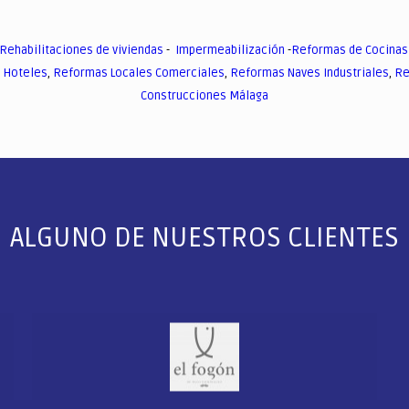
Rehabilitaciones de viviendas
-
Impermeabilización
-
Reformas de Cocinas
 Hoteles
,
Reformas Locales Comerciales
,
Reformas Naves Industriales
,
Re
Construcciones Málaga
ALGUNO DE NUESTROS CLIENTES