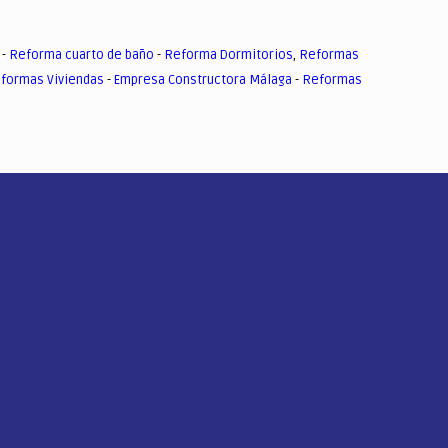
-
Reforma cuarto de baño
-
Reforma Dormitorios
,
Reformas
formas Viviendas
-
Empresa Constructora Málaga
-
Reformas