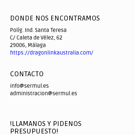
God
slottyway casino
of
DONDE NOS ENCONTRAMOS
Casino
Políg. Ind. Santa Teresa
C/ Caleta de Vélez, 62
29006, Málaga
https://dragonlinkaustralia.com/
CONTACTO
info@sermul.es
administracion@sermul.es
!LLAMANOS Y PIDENOS
PRESUPUESTO!