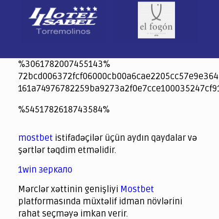
%3061782007455143%
72bcd006372fcf06000cb00a6cae2205cc57e9e364
161a74976782259ba9273a2f0e7cce100035247cf9
jeetcity
1xbet
jeet city casino
%5451782618743584%
Crowngreen
Crowngreen
Spinrise casino
Spin Rise casino
lotoclub
spintiger
Avabet
Spinrise
Crown Green
Crowngreen casino login
슈가 러쉬1000 슬롯
crazy time casino online
1xcasinozambia.com
codingworldnews.com
parimatch.kr
winorio
winorio casino
winorio
mostbet
istifadəçilər üçün aydın qaydalar və
şərtlər təqdim etməlidir.
1win зеркало
Mərclər xəttinin genişliyi
Mostbet
platformasında müxtəlif idman növlərini
rahat seçməyə imkan verir.