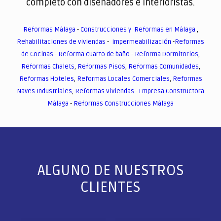
completo con diseñadores e interioristas.
Reformas Málaga
-
Construcciones y Reformas en Málaga
,
Rehabilitaciones de viviendas
-
Impermeabilización
-
Reformas
de Cocinas
-
Reforma cuarto de baño
-
Reforma Dormitorios
,
Reformas Chalets
,
Reformas Pisos
,
Reformas Comunidades
,
Reformas Hoteles
,
Reformas Locales Comerciales
,
Reformas
Naves Industriales
,
Reformas Viviendas
-
Empresa Constructora
Málaga
-
Reformas Construcciones Málaga
ALGUNO DE NUESTROS
CLIENTES