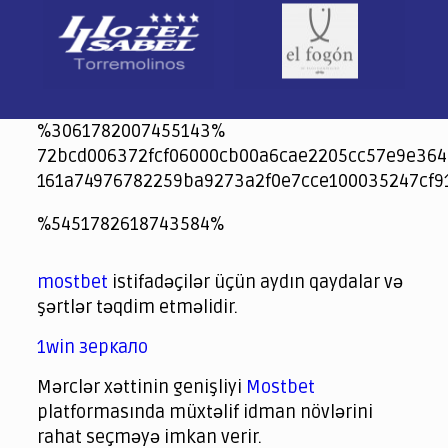
%3061782007455143%
72bcd006372fcf06000cb00a6cae2205cc57e9e364
161a74976782259ba9273a2f0e7cce100035247cf9
jeetcity
1xbet
jeet city casino
%5451782618743584%
Crowngreen
Crowngreen
Spinrise casino
Spin Rise casino
lotoclub
spintiger
Avabet
Spinrise
Crown Green
Crowngreen casino login
슈가 러쉬1000 슬롯
crazy time casino online
1xcasinozambia.com
codingworldnews.com
parimatch.kr
winorio
winorio casino
winorio
mostbet
istifadəçilər üçün aydın qaydalar və
şərtlər təqdim etməlidir.
1win зеркало
Mərclər xəttinin genişliyi
Mostbet
platformasında müxtəlif idman növlərini
rahat seçməyə imkan verir.