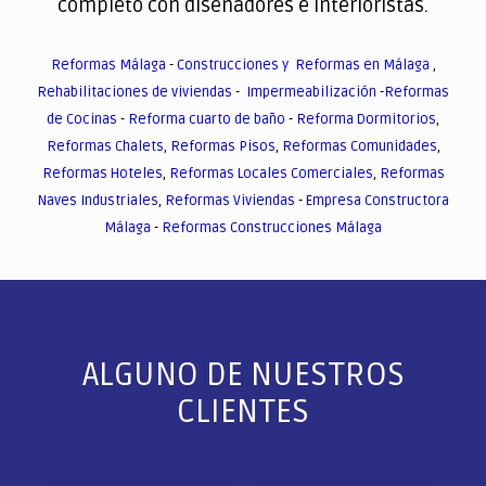
completo con diseñadores e interioristas.
Reformas Málaga
-
Construcciones y Reformas en Málaga
,
Rehabilitaciones de viviendas
-
Impermeabilización
-
Reformas
de Cocinas
-
Reforma cuarto de baño
-
Reforma Dormitorios
,
Reformas Chalets
,
Reformas Pisos
,
Reformas Comunidades
,
Reformas Hoteles
,
Reformas Locales Comerciales
,
Reformas
Naves Industriales
,
Reformas Viviendas
-
Empresa Constructora
Málaga
-
Reformas Construcciones Málaga
ALGUNO DE NUESTROS
CLIENTES