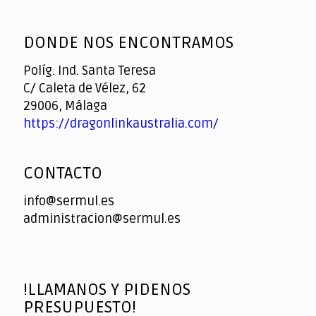
God
slottyway casino
of
DONDE NOS ENCONTRAMOS
Casino
Políg. Ind. Santa Teresa
C/ Caleta de Vélez, 62
29006, Málaga
https://dragonlinkaustralia.com/
CONTACTO
info@sermul.es
administracion@sermul.es
!LLAMANOS Y PIDENOS
PRESUPUESTO!