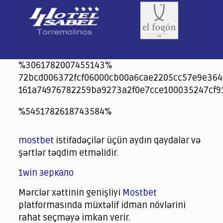
%3061782007455143%
72bcd006372fcf06000cb00a6cae2205cc57e9e364
161a74976782259ba9273a2f0e7cce100035247cf9
jeetcity
1xbet
jeet city casino
%5451782618743584%
Crowngreen
Crowngreen
Spinrise casino
Spin Rise casino
lotoclub
spintiger
Avabet
Spinrise
Crown Green
Crowngreen casino login
슈가 러쉬1000 슬롯
crazy time casino online
1xcasinozambia.com
codingworldnews.com
parimatch.kr
winorio
winorio casino
winorio
mostbet
istifadəçilər üçün aydın qaydalar və
şərtlər təqdim etməlidir.
1win зеркало
Mərclər xəttinin genişliyi
Mostbet
platformasında müxtəlif idman növlərini
rahat seçməyə imkan verir.