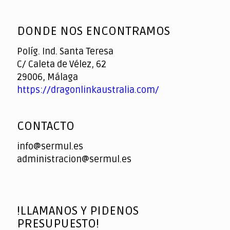
God
slottyway casino
of
DONDE NOS ENCONTRAMOS
Casino
Políg. Ind. Santa Teresa
C/ Caleta de Vélez, 62
29006, Málaga
https://dragonlinkaustralia.com/
CONTACTO
info@sermul.es
administracion@sermul.es
!LLAMANOS Y PIDENOS
PRESUPUESTO!