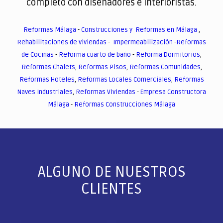
completo con diseñadores e interioristas.
Reformas Málaga
-
Construcciones y Reformas en Málaga
,
Rehabilitaciones de viviendas
-
Impermeabilización
-
Reformas
de Cocinas
-
Reforma cuarto de baño
-
Reforma Dormitorios
,
Reformas Chalets
,
Reformas Pisos
,
Reformas Comunidades
,
Reformas Hoteles
,
Reformas Locales Comerciales
,
Reformas
Naves Industriales
,
Reformas Viviendas
-
Empresa Constructora
Málaga
-
Reformas Construcciones Málaga
ALGUNO DE NUESTROS
CLIENTES