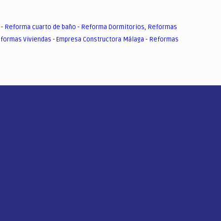
-
Reforma cuarto de baño
-
Reforma Dormitorios
,
Reformas
formas Viviendas
-
Empresa Constructora Málaga
-
Reformas