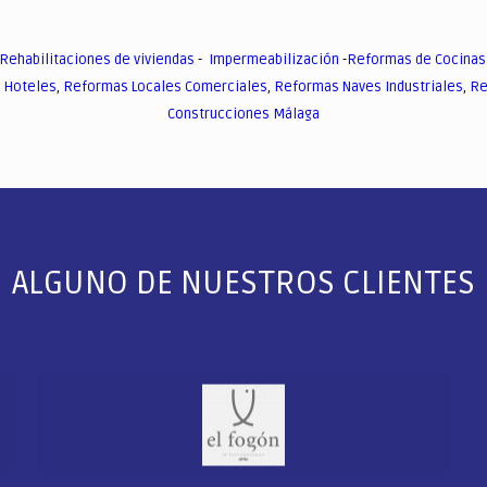
Rehabilitaciones de viviendas
-
Impermeabilización
-
Reformas de Cocinas
 Hoteles
,
Reformas Locales Comerciales
,
Reformas Naves Industriales
,
Re
Construcciones Málaga
ALGUNO DE NUESTROS CLIENTES