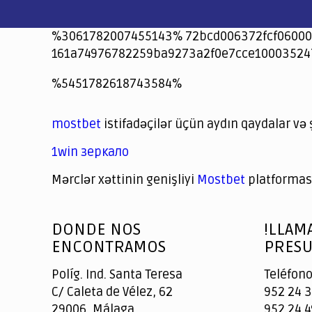
%3061782007455143% 72bcd006372fcf06000
161a74976782259ba9273a2f0e7cce10003524
jeetcity
1xbet
jeet city casino
%5451782618743584%
Crowngreen
Crowngreen
Spinrise casino
Spin Rise casino
lotoclub
spintiger
Avabet
Spinrise
Crown Green
Crowngreen casino login
슈가 러쉬1000 슬롯
crazy time casino online
1xcasinozambia.com
codingworldnews.com
parimatch.kr
winorio
winorio casino
winorio
mostbet
istifadəçilər üçün aydın qaydalar və 
1win зеркало
Mərclər xəttinin genişliyi
Mostbet
platforması
God
slottyway casino
of
DONDE NOS
!LLAM
Casino
ENCONTRAMOS
PRESU
Políg. Ind. Santa Teresa
Teléfono
C/ Caleta de Vélez, 62
952 24 3
29006, Málaga
952 24 4