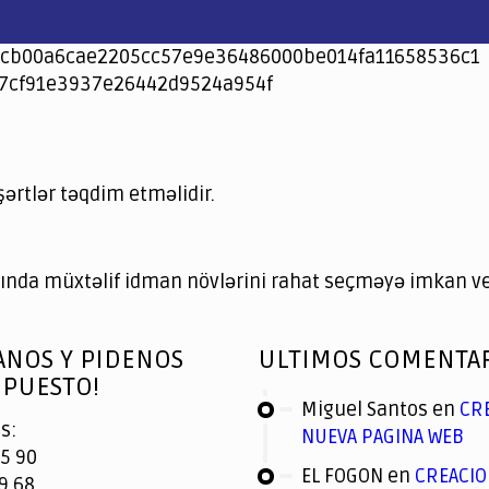
cb00a6cae2205cc57e9e36486000be014fa11658536c1
7cf91e3937e26442d9524a954f
şərtlər təqdim etməlidir.
nda müxtəlif idman növlərini rahat seçməyə imkan ver
ANOS Y PIDENOS
ULTIMOS COMENTA
PUESTO!
Miguel Santos
en
CR
s:
NUEVA PAGINA WEB
5 90
EL FOGON
en
CREACIO
9 68