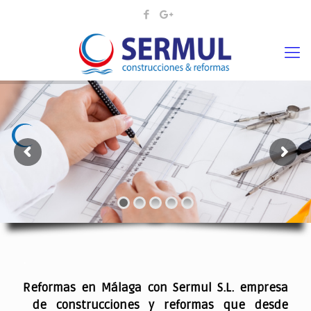
¡¡DAMOS VIDA A SUS IDEAS¡
.
Reformas en Málaga con Sermul S.L. empresa
de construcciones y reformas que desde