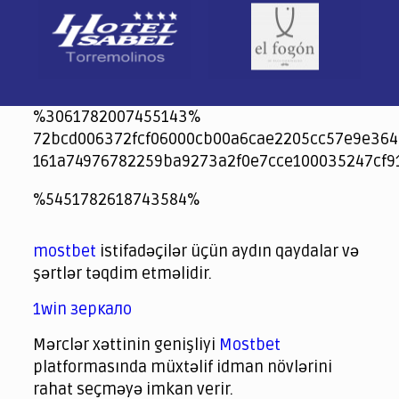
%3061782007455143%
72bcd006372fcf06000cb00a6cae2205cc57e9e364
161a74976782259ba9273a2f0e7cce100035247cf9
jeetcity
1xbet
jeet city casino
%5451782618743584%
Crowngreen
Crowngreen
Spinrise casino
Spin Rise casino
lotoclub
spintiger
Avabet
Spinrise
Crown Green
Crowngreen casino login
슈가 러쉬1000 슬롯
crazy time casino online
1xcasinozambia.com
codingworldnews.com
parimatch.kr
winorio
winorio casino
winorio
mostbet
istifadəçilər üçün aydın qaydalar və
şərtlər təqdim etməlidir.
1win зеркало
Mərclər xəttinin genişliyi
Mostbet
platformasında müxtəlif idman növlərini
rahat seçməyə imkan verir.