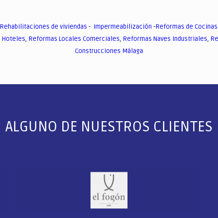
Rehabilitaciones de viviendas
-
Impermeabilización
-
Reformas de Cocinas
 Hoteles
,
Reformas Locales Comerciales
,
Reformas Naves Industriales
,
Re
Construcciones Málaga
ALGUNO DE NUESTROS CLIENTES