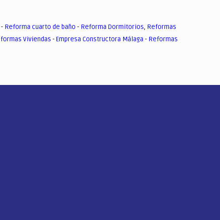
-
Reforma cuarto de baño
-
Reforma Dormitorios
,
Reformas
formas Viviendas
-
Empresa Constructora Málaga
-
Reformas