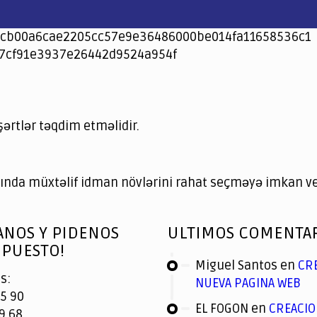
cb00a6cae2205cc57e9e36486000be014fa11658536c1
7cf91e3937e26442d9524a954f
şərtlər təqdim etməlidir.
nda müxtəlif idman növlərini rahat seçməyə imkan ver
ANOS Y PIDENOS
ULTIMOS COMENTA
PUESTO!
Miguel Santos
en
CR
s:
NUEVA PAGINA WEB
5 90
EL FOGON
en
CREACIO
9 68