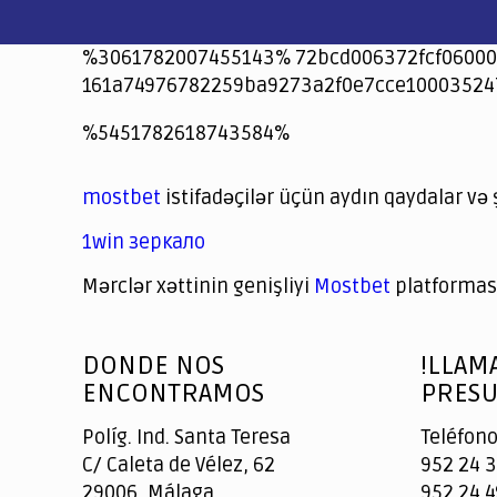
%3061782007455143% 72bcd006372fcf06000
161a74976782259ba9273a2f0e7cce10003524
jeetcity
1xbet
jeet city casino
%5451782618743584%
Crowngreen
Crowngreen
Spinrise casino
Spin Rise casino
lotoclub
spintiger
Avabet
Spinrise
Crown Green
Crowngreen casino login
슈가 러쉬1000 슬롯
crazy time casino online
1xcasinozambia.com
codingworldnews.com
parimatch.kr
winorio
winorio casino
winorio
mostbet
istifadəçilər üçün aydın qaydalar və 
1win зеркало
Mərclər xəttinin genişliyi
Mostbet
platforması
God
slottyway casino
of
DONDE NOS
!LLAM
Casino
ENCONTRAMOS
PRESU
Políg. Ind. Santa Teresa
Teléfono
C/ Caleta de Vélez, 62
952 24 3
29006, Málaga
952 24 4