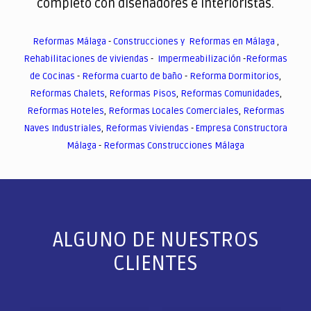
completo con diseñadores e interioristas.
Reformas Málaga
-
Construcciones y Reformas en Málaga
,
Rehabilitaciones de viviendas
-
Impermeabilización
-
Reformas
de Cocinas
-
Reforma cuarto de baño
-
Reforma Dormitorios
,
Reformas Chalets
,
Reformas Pisos
,
Reformas Comunidades
,
Reformas Hoteles
,
Reformas Locales Comerciales
,
Reformas
Naves Industriales
,
Reformas Viviendas
-
Empresa Constructora
Málaga
-
Reformas Construcciones Málaga
ALGUNO DE NUESTROS
CLIENTES