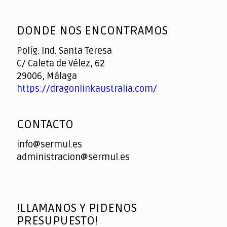
God
slottyway casino
of
DONDE NOS ENCONTRAMOS
Casino
Políg. Ind. Santa Teresa
C/ Caleta de Vélez, 62
29006, Málaga
https://dragonlinkaustralia.com/
CONTACTO
info@sermul.es
administracion@sermul.es
!LLAMANOS Y PIDENOS
PRESUPUESTO!