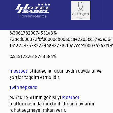
%3061782007455143%
72bcd006372fcf06000cb00a6cae2205cc57e9e364
161a74976782259ba9273a2f0e7cce100035247cf9
jeetcity
1xbet
jeet city casino
%5451782618743584%
Crowngreen
Crowngreen
Spinrise casino
Spin Rise casino
lotoclub
spintiger
Avabet
Spinrise
Crown Green
Crowngreen casino login
슈가 러쉬1000 슬롯
crazy time casino online
1xcasinozambia.com
codingworldnews.com
parimatch.kr
winorio
winorio casino
winorio
mostbet
istifadəçilər üçün aydın qaydalar və
şərtlər təqdim etməlidir.
1win зеркало
Mərclər xəttinin genişliyi
Mostbet
platformasında müxtəlif idman növlərini
rahat seçməyə imkan verir.