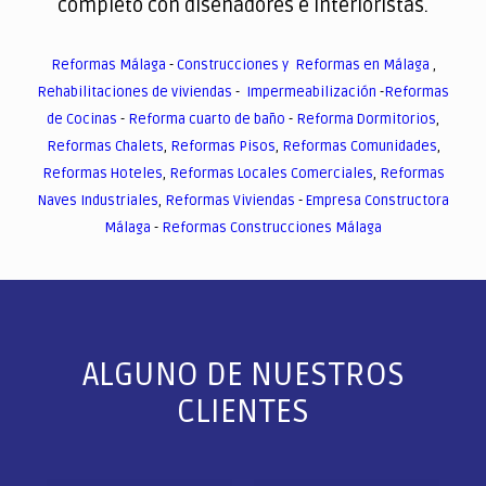
completo con diseñadores e interioristas.
Reformas Málaga
-
Construcciones y Reformas en Málaga
,
Rehabilitaciones de viviendas
-
Impermeabilización
-
Reformas
de Cocinas
-
Reforma cuarto de baño
-
Reforma Dormitorios
,
Reformas Chalets
,
Reformas Pisos
,
Reformas Comunidades
,
Reformas Hoteles
,
Reformas Locales Comerciales
,
Reformas
Naves Industriales
,
Reformas Viviendas
-
Empresa Constructora
Málaga
-
Reformas Construcciones Málaga
ALGUNO DE NUESTROS
CLIENTES