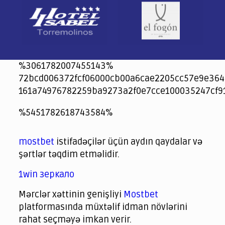
%3061782007455143%
72bcd006372fcf06000cb00a6cae2205cc57e9e364
161a74976782259ba9273a2f0e7cce100035247cf9
jeetcity
1xbet
jeet city casino
%5451782618743584%
Crowngreen
Crowngreen
Spinrise casino
Spin Rise casino
lotoclub
spintiger
Avabet
Spinrise
Crown Green
Crowngreen casino login
슈가 러쉬1000 슬롯
crazy time casino online
1xcasinozambia.com
codingworldnews.com
parimatch.kr
winorio
winorio casino
winorio
mostbet
istifadəçilər üçün aydın qaydalar və
şərtlər təqdim etməlidir.
1win зеркало
Mərclər xəttinin genişliyi
Mostbet
platformasında müxtəlif idman növlərini
rahat seçməyə imkan verir.