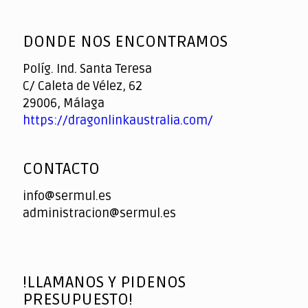
God
slottyway casino
of
DONDE NOS ENCONTRAMOS
Casino
Políg. Ind. Santa Teresa
C/ Caleta de Vélez, 62
29006, Málaga
https://dragonlinkaustralia.com/
CONTACTO
info@sermul.es
administracion@sermul.es
!LLAMANOS Y PIDENOS
PRESUPUESTO!