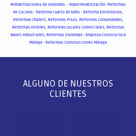
Rehabilitaciones de viviendas
-
Impermeabilización
-
Reformas
de Cocinas
-
Reforma cuarto de baño
-
Reforma Dormitorios
,
Reformas Chalets
,
Reformas Pisos
,
Reformas Comunidades
,
Reformas Hoteles
,
Reformas Locales Comerciales
,
Reformas
Naves Industriales
,
Reformas Viviendas
-
Empresa Constructora
Málaga
-
Reformas Construcciones Málaga
ALGUNO DE NUESTROS
CLIENTES