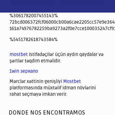
%3061782007455143%
72bcd006372fcf06000cb00a6cae2205cc57e9e364
161a74976782259ba9273a2f0e7cce100035247cf9
jeetcity
1xbet
jeet city casino
%5451782618743584%
Crowngreen
Crowngreen
Spinrise casino
Spin Rise casino
lotoclub
spintiger
Avabet
Spinrise
Crown Green
Crowngreen casino login
슈가 러쉬1000 슬롯
crazy time casino online
1xcasinozambia.com
codingworldnews.com
parimatch.kr
winorio
winorio casino
winorio
mostbet
istifadəçilər üçün aydın qaydalar və
şərtlər təqdim etməlidir.
1win зеркало
Mərclər xəttinin genişliyi
Mostbet
platformasında müxtəlif idman növlərini
rahat seçməyə imkan verir.
God
slottyway casino
of
DONDE NOS ENCONTRAMOS