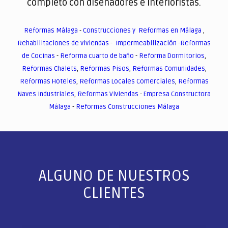
completo con diseñadores e interioristas.
Reformas Málaga
-
Construcciones y Reformas en Málaga
,
Rehabilitaciones de viviendas
-
Impermeabilización
-
Reformas
de Cocinas
-
Reforma cuarto de baño
-
Reforma Dormitorios
,
Reformas Chalets
,
Reformas Pisos
,
Reformas Comunidades
,
Reformas Hoteles
,
Reformas Locales Comerciales
,
Reformas
Naves Industriales
,
Reformas Viviendas
-
Empresa Constructora
Málaga
-
Reformas Construcciones Málaga
ALGUNO DE NUESTROS
CLIENTES