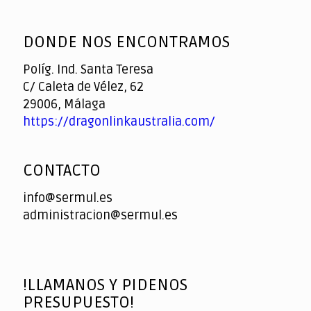
God
slottyway casino
of
DONDE NOS ENCONTRAMOS
Casino
Políg. Ind. Santa Teresa
C/ Caleta de Vélez, 62
29006, Málaga
https://dragonlinkaustralia.com/
CONTACTO
info@sermul.es
administracion@sermul.es
!LLAMANOS Y PIDENOS
PRESUPUESTO!