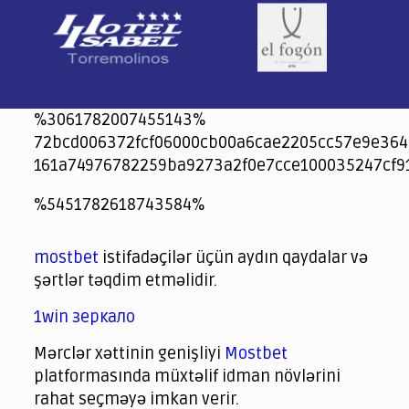
%3061782007455143%
72bcd006372fcf06000cb00a6cae2205cc57e9e364
161a74976782259ba9273a2f0e7cce100035247cf9
jeetcity
1xbet
jeet city casino
%5451782618743584%
Crowngreen
Crowngreen
Spinrise casino
Spin Rise casino
lotoclub
spintiger
Avabet
Spinrise
Crown Green
Crowngreen casino login
슈가 러쉬1000 슬롯
crazy time casino online
1xcasinozambia.com
codingworldnews.com
parimatch.kr
winorio
winorio casino
winorio
mostbet
istifadəçilər üçün aydın qaydalar və
şərtlər təqdim etməlidir.
1win зеркало
Mərclər xəttinin genişliyi
Mostbet
platformasında müxtəlif idman növlərini
rahat seçməyə imkan verir.