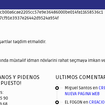
cb00a6cae2205cc57e9e36486000be014fa11658536c1
7cf91e3937e26442d9524a954f
şərtlər təqdim etməlidir.
nda müxtəlif idman növlərini rahat seçməyə imkan ver
ANOS Y PIDENOS
ULTIMOS COMENTA
PUESTO!
Miguel Santos
en
CR
s:
NUEVA PAGINA WEB
5 90
EL FOGON
en
CREACIO
9 68