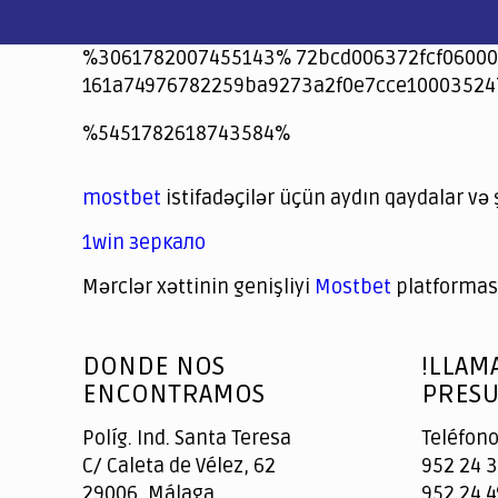
%3061782007455143% 72bcd006372fcf06000
161a74976782259ba9273a2f0e7cce10003524
jeetcity
1xbet
jeet city casino
%5451782618743584%
Crowngreen
Crowngreen
Spinrise casino
Spin Rise casino
lotoclub
spintiger
Avabet
Spinrise
Crown Green
Crowngreen casino login
슈가 러쉬1000 슬롯
crazy time casino online
1xcasinozambia.com
codingworldnews.com
parimatch.kr
winorio
winorio casino
winorio
mostbet
istifadəçilər üçün aydın qaydalar və 
1win зеркало
Mərclər xəttinin genişliyi
Mostbet
platforması
God
slottyway casino
of
DONDE NOS
!LLAM
Casino
ENCONTRAMOS
PRESU
Políg. Ind. Santa Teresa
Teléfono
C/ Caleta de Vélez, 62
952 24 3
29006, Málaga
952 24 4