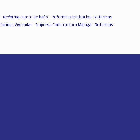
-
Reforma cuarto de baño
-
Reforma Dormitorios
,
Reformas
formas Viviendas
-
Empresa Constructora Málaga
-
Reformas