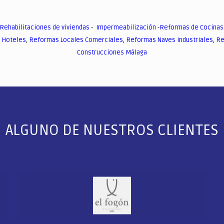
Rehabilitaciones de viviendas
-
Impermeabilización
-
Reformas de Cocinas
 Hoteles
,
Reformas Locales Comerciales
,
Reformas Naves Industriales
,
Re
Construcciones Málaga
ALGUNO DE NUESTROS CLIENTES