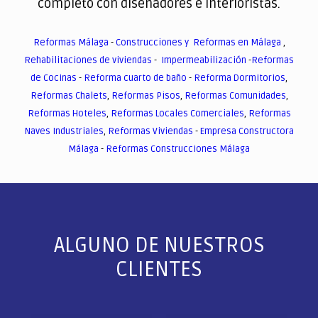
completo con diseñadores e interioristas.
Reformas Málaga
-
Construcciones y Reformas en Málaga
,
Rehabilitaciones de viviendas
-
Impermeabilización
-
Reformas
de Cocinas
-
Reforma cuarto de baño
-
Reforma Dormitorios
,
Reformas Chalets
,
Reformas Pisos
,
Reformas Comunidades
,
Reformas Hoteles
,
Reformas Locales Comerciales
,
Reformas
Naves Industriales
,
Reformas Viviendas
-
Empresa Constructora
Málaga
-
Reformas Construcciones Málaga
ALGUNO DE NUESTROS
CLIENTES