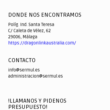
God
slottyway casino
of
DONDE NOS ENCONTRAMOS
Casino
Políg. Ind. Santa Teresa
C/ Caleta de Vélez, 62
29006, Málaga
https://dragonlinkaustralia.com/
CONTACTO
info@sermul.es
administracion@sermul.es
!LLAMANOS Y PIDENOS
PRESUPUESTO!