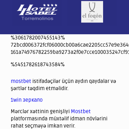
%3061782007455143%
72bcd006372fcf06000cb00a6cae2205cc57e9e364
161a74976782259ba9273a2f0e7cce100035247cf9
jeetcity
1xbet
jeet city casino
%5451782618743584%
Crowngreen
Crowngreen
Spinrise casino
Spin Rise casino
lotoclub
spintiger
Avabet
Spinrise
Crown Green
Crowngreen casino login
슈가 러쉬1000 슬롯
crazy time casino online
1xcasinozambia.com
codingworldnews.com
parimatch.kr
winorio
winorio casino
winorio
mostbet
istifadəçilər üçün aydın qaydalar və
şərtlər təqdim etməlidir.
1win зеркало
Mərclər xəttinin genişliyi
Mostbet
platformasında müxtəlif idman növlərini
rahat seçməyə imkan verir.