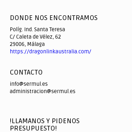
God
slottyway casino
of
DONDE NOS ENCONTRAMOS
Casino
Políg. Ind. Santa Teresa
C/ Caleta de Vélez, 62
29006, Málaga
https://dragonlinkaustralia.com/
CONTACTO
info@sermul.es
administracion@sermul.es
!LLAMANOS Y PIDENOS
PRESUPUESTO!