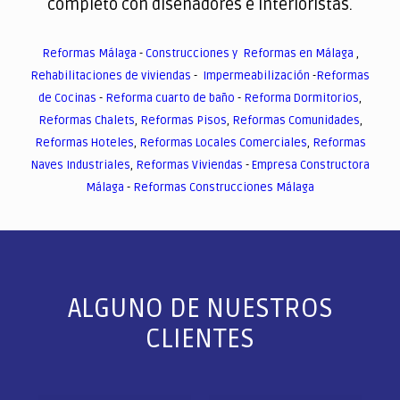
completo con diseñadores e interioristas.
Reformas Málaga
-
Construcciones y Reformas en Málaga
,
Rehabilitaciones de viviendas
-
Impermeabilización
-
Reformas
de Cocinas
-
Reforma cuarto de baño
-
Reforma Dormitorios
,
Reformas Chalets
,
Reformas Pisos
,
Reformas Comunidades
,
Reformas Hoteles
,
Reformas Locales Comerciales
,
Reformas
Naves Industriales
,
Reformas Viviendas
-
Empresa Constructora
Málaga
-
Reformas Construcciones Málaga
ALGUNO DE NUESTROS
CLIENTES