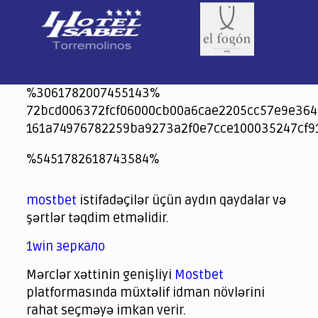
%3061782007455143%
72bcd006372fcf06000cb00a6cae2205cc57e9e364
161a74976782259ba9273a2f0e7cce100035247cf9
jeetcity
1xbet
jeet city casino
%5451782618743584%
Crowngreen
Crowngreen
Spinrise casino
Spin Rise casino
lotoclub
spintiger
Avabet
Spinrise
Crown Green
Crowngreen casino login
슈가 러쉬1000 슬롯
crazy time casino online
1xcasinozambia.com
codingworldnews.com
parimatch.kr
winorio
winorio casino
winorio
mostbet
istifadəçilər üçün aydın qaydalar və
şərtlər təqdim etməlidir.
1win зеркало
Mərclər xəttinin genişliyi
Mostbet
platformasında müxtəlif idman növlərini
rahat seçməyə imkan verir.