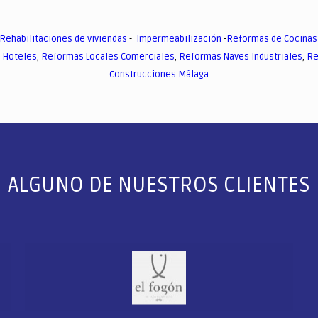
Rehabilitaciones de viviendas
-
Impermeabilización
-
Reformas de Cocinas
 Hoteles
,
Reformas Locales Comerciales
,
Reformas Naves Industriales
,
Re
Construcciones Málaga
ALGUNO DE NUESTROS CLIENTES