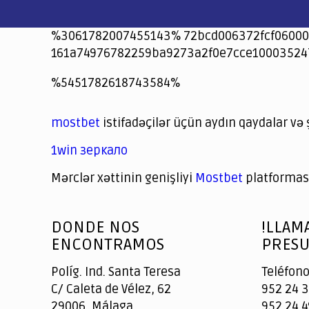
%3061782007455143% 72bcd006372fcf06000
161a74976782259ba9273a2f0e7cce10003524
jeetcity
1xbet
jeet city casino
%5451782618743584%
Crowngreen
Crowngreen
Spinrise casino
Spin Rise casino
lotoclub
spintiger
Avabet
Spinrise
Crown Green
Crowngreen casino login
슈가 러쉬1000 슬롯
crazy time casino online
1xcasinozambia.com
codingworldnews.com
parimatch.kr
winorio
winorio casino
winorio
mostbet
istifadəçilər üçün aydın qaydalar və 
1win зеркало
Mərclər xəttinin genişliyi
Mostbet
platforması
God
slottyway casino
of
DONDE NOS
!LLAM
Casino
ENCONTRAMOS
PRESU
Políg. Ind. Santa Teresa
Teléfono
C/ Caleta de Vélez, 62
952 24 3
29006, Málaga
952 24 4