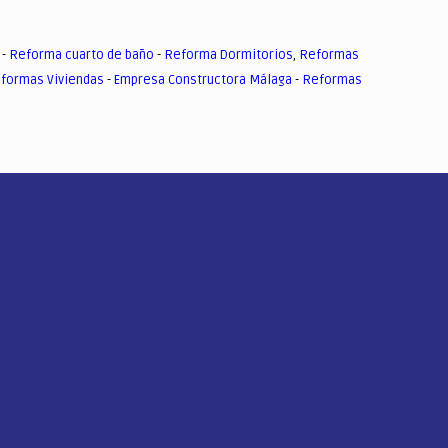
-
Reforma cuarto de baño
-
Reforma Dormitorios
,
Reformas
formas Viviendas
-
Empresa Constructora Málaga
-
Reformas