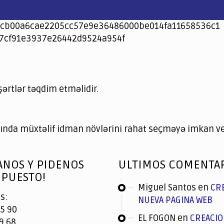
cb00a6cae2205cc57e9e36486000be014fa11658536c1
7cf91e3937e26442d9524a954f
şərtlər təqdim etməlidir.
nda müxtəlif idman növlərini rahat seçməyə imkan ver
ANOS Y PIDENOS
ULTIMOS COMENTA
PUESTO!
Miguel Santos
en
CR
s:
NUEVA PAGINA WEB
5 90
EL FOGON
en
CREACIO
9 68