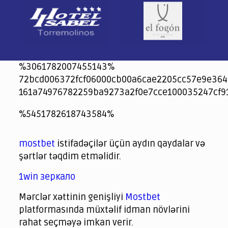
%3061782007455143%
72bcd006372fcf06000cb00a6cae2205cc57e9e364
161a74976782259ba9273a2f0e7cce100035247cf9
jeetcity
1xbet
jeet city casino
%5451782618743584%
Crowngreen
Crowngreen
Spinrise casino
Spin Rise casino
lotoclub
spintiger
Avabet
Spinrise
Crown Green
Crowngreen casino login
슈가 러쉬1000 슬롯
crazy time casino online
1xcasinozambia.com
codingworldnews.com
parimatch.kr
winorio
winorio casino
winorio
mostbet
istifadəçilər üçün aydın qaydalar və
şərtlər təqdim etməlidir.
1win зеркало
Mərclər xəttinin genişliyi
Mostbet
platformasında müxtəlif idman növlərini
rahat seçməyə imkan verir.