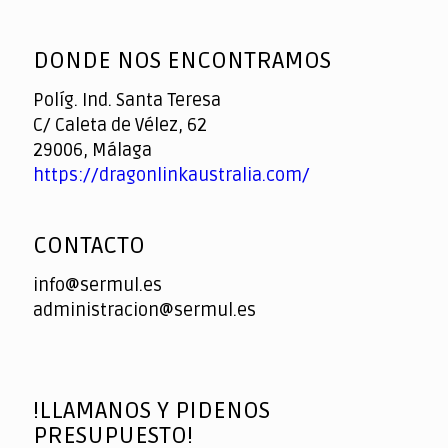
God
slottyway casino
of
DONDE NOS ENCONTRAMOS
Casino
Políg. Ind. Santa Teresa
C/ Caleta de Vélez, 62
29006, Málaga
https://dragonlinkaustralia.com/
CONTACTO
info@sermul.es
administracion@sermul.es
!LLAMANOS Y PIDENOS
PRESUPUESTO!