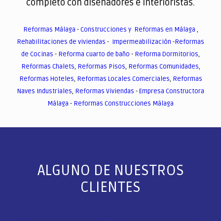
completo con diseñadores e interioristas.
Reformas Málaga
-
Construcciones y Reformas en Málaga
,
Rehabilitaciones de viviendas
-
Impermeabilización
-
Reformas
de Cocinas
-
Reforma cuarto de baño
-
Reforma Dormitorios
,
Reformas Chalets
,
Reformas Pisos
,
Reformas Comunidades
,
Reformas Hoteles
,
Reformas Locales Comerciales
,
Reformas
Naves Industriales
,
Reformas Viviendas
-
Empresa Constructora
Málaga
-
Reformas Construcciones Málaga
ALGUNO DE NUESTROS
CLIENTES