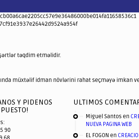
cb00a6cae2205cc57e9e36486000be014fa11658536c1
7cf91e3937e26442d9524a954f
şərtlər təqdim etməlidir.
nda müxtəlif idman növlərini rahat seçməyə imkan ver
ANOS Y PIDENOS
ULTIMOS COMENTA
PUESTO!
Miguel Santos
en
CR
s:
NUEVA PAGINA WEB
5 90
EL FOGON
en
CREACIO
9 68