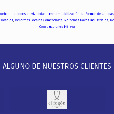
Rehabilitaciones de viviendas
-
Impermeabilización
-
Reformas de Cocinas
 Hoteles
,
Reformas Locales Comerciales
,
Reformas Naves Industriales
,
Re
Construcciones Málaga
ALGUNO DE NUESTROS CLIENTES