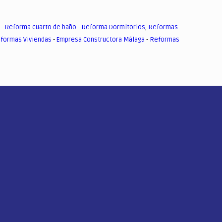
-
Reforma cuarto de baño
-
Reforma Dormitorios
,
Reformas
formas Viviendas
-
Empresa Constructora Málaga
-
Reformas