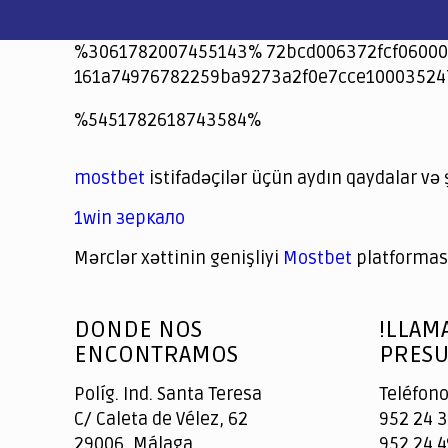
%3061782007455143% 72bcd006372fcf06000
161a74976782259ba9273a2f0e7cce10003524
jeetcity
1xbet
jeet city casino
%5451782618743584%
Crowngreen
Crowngreen
Spinrise casino
Spin Rise casino
lotoclub
spintiger
Avabet
Spinrise
Crown Green
Crowngreen casino login
슈가 러쉬1000 슬롯
crazy time casino online
1xcasinozambia.com
codingworldnews.com
parimatch.kr
winorio
winorio casino
winorio
mostbet
istifadəçilər üçün aydın qaydalar və 
1win зеркало
Mərclər xəttinin genişliyi
Mostbet
platforması
God
slottyway casino
of
DONDE NOS
!LLAM
Casino
ENCONTRAMOS
PRESU
Políg. Ind. Santa Teresa
Teléfono
C/ Caleta de Vélez, 62
952 24 3
29006, Málaga
952 24 4