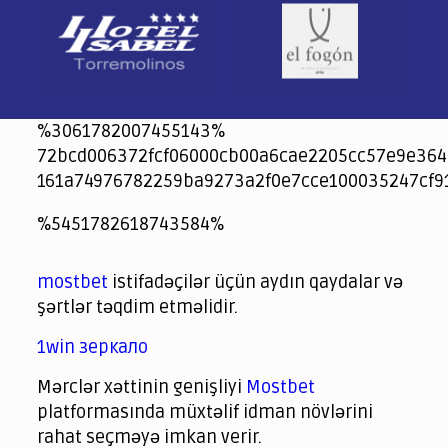
%3061782007455143%
72bcd006372fcf06000cb00a6cae2205cc57e9e364
161a74976782259ba9273a2f0e7cce100035247cf9
jeetcity
1xbet
jeet city casino
%5451782618743584%
Crowngreen
Crowngreen
Spinrise casino
Spin Rise casino
lotoclub
spintiger
Avabet
Spinrise
Crown Green
Crowngreen casino login
슈가 러쉬1000 슬롯
crazy time casino online
1xcasinozambia.com
codingworldnews.com
parimatch.kr
winorio
winorio casino
winorio
mostbet
istifadəçilər üçün aydın qaydalar və
şərtlər təqdim etməlidir.
1win зеркало
Mərclər xəttinin genişliyi
Mostbet
platformasında müxtəlif idman növlərini
rahat seçməyə imkan verir.