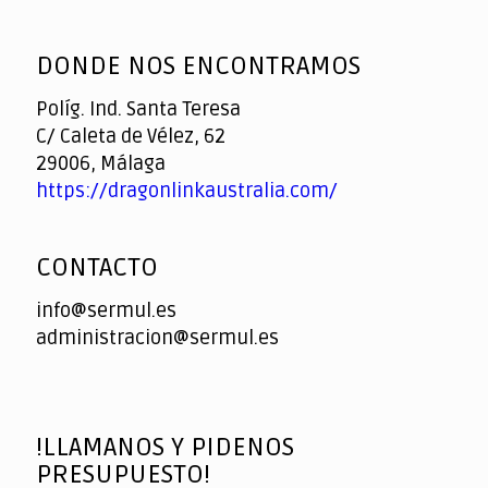
God
slottyway casino
of
DONDE NOS ENCONTRAMOS
Casino
Políg. Ind. Santa Teresa
C/ Caleta de Vélez, 62
29006, Málaga
https://dragonlinkaustralia.com/
CONTACTO
info@sermul.es
administracion@sermul.es
!LLAMANOS Y PIDENOS
PRESUPUESTO!