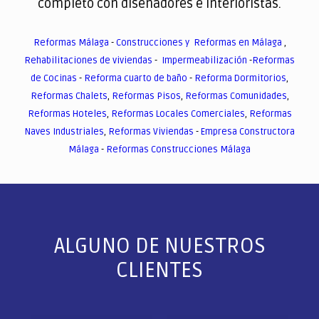
completo con diseñadores e interioristas.
Reformas Málaga
-
Construcciones y Reformas en Málaga
,
Rehabilitaciones de viviendas
-
Impermeabilización
-
Reformas
de Cocinas
-
Reforma cuarto de baño
-
Reforma Dormitorios
,
Reformas Chalets
,
Reformas Pisos
,
Reformas Comunidades
,
Reformas Hoteles
,
Reformas Locales Comerciales
,
Reformas
Naves Industriales
,
Reformas Viviendas
-
Empresa Constructora
Málaga
-
Reformas Construcciones Málaga
ALGUNO DE NUESTROS
CLIENTES