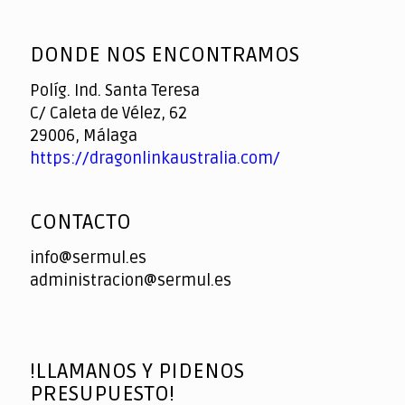
God
slottyway casino
of
DONDE NOS ENCONTRAMOS
Casino
Políg. Ind. Santa Teresa
C/ Caleta de Vélez, 62
29006, Málaga
https://dragonlinkaustralia.com/
CONTACTO
info@sermul.es
administracion@sermul.es
!LLAMANOS Y PIDENOS
PRESUPUESTO!