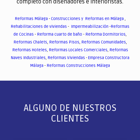
completo con diseñadores e interioristas.
Reformas Málaga
-
Construcciones y Reformas en Málaga
,
Rehabilitaciones de viviendas
-
Impermeabilización
-
Reformas
de Cocinas
-
Reforma cuarto de baño
-
Reforma Dormitorios
,
Reformas Chalets
,
Reformas Pisos
,
Reformas Comunidades
,
Reformas Hoteles
,
Reformas Locales Comerciales
,
Reformas
Naves Industriales
,
Reformas Viviendas
-
Empresa Constructora
Málaga
-
Reformas Construcciones Málaga
ALGUNO DE NUESTROS
CLIENTES