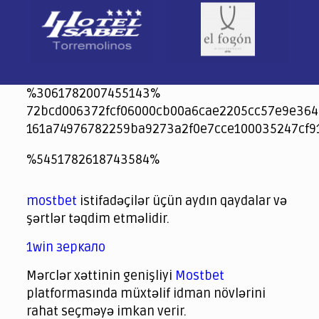
%3061782007455143%
72bcd006372fcf06000cb00a6cae2205cc57e9e364
161a74976782259ba9273a2f0e7cce100035247cf9
jeetcity
1xbet
jeet city casino
%5451782618743584%
Crowngreen
Crowngreen
Spinrise casino
Spin Rise casino
lotoclub
spintiger
Avabet
Spinrise
Crown Green
Crowngreen casino login
슈가 러쉬1000 슬롯
crazy time casino online
1xcasinozambia.com
codingworldnews.com
parimatch.kr
winorio
winorio casino
winorio
mostbet
istifadəçilər üçün aydın qaydalar və
şərtlər təqdim etməlidir.
1win зеркало
Mərclər xəttinin genişliyi
Mostbet
platformasında müxtəlif idman növlərini
rahat seçməyə imkan verir.