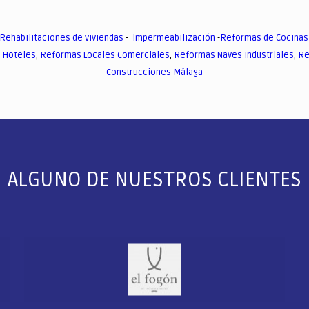
Rehabilitaciones de viviendas
-
Impermeabilización
-
Reformas de Cocinas
 Hoteles
,
Reformas Locales Comerciales
,
Reformas Naves Industriales
,
Re
Construcciones Málaga
ALGUNO DE NUESTROS CLIENTES