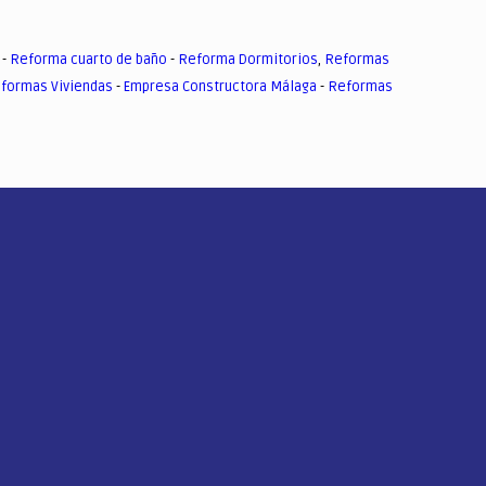
-
Reforma cuarto de baño
-
Reforma Dormitorios
,
Reformas
formas Viviendas
-
Empresa Constructora Málaga
-
Reformas