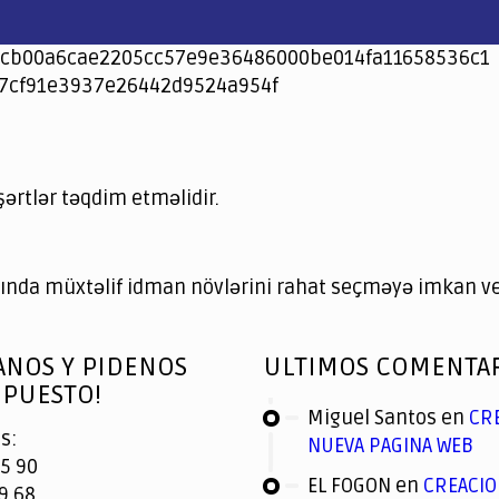
cb00a6cae2205cc57e9e36486000be014fa11658536c1
7cf91e3937e26442d9524a954f
şərtlər təqdim etməlidir.
nda müxtəlif idman növlərini rahat seçməyə imkan ver
ANOS Y PIDENOS
ULTIMOS COMENTA
PUESTO!
Miguel Santos
en
CR
s:
NUEVA PAGINA WEB
5 90
EL FOGON
en
CREACIO
9 68