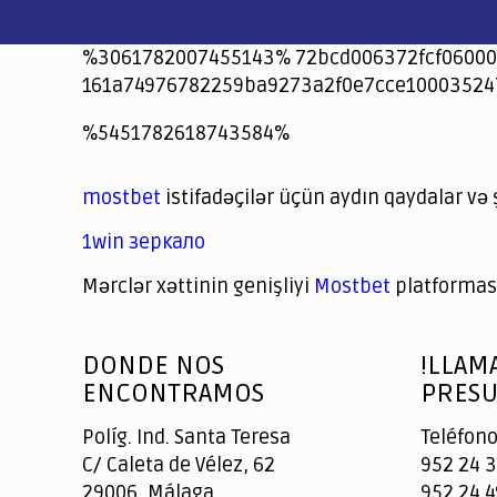
%3061782007455143% 72bcd006372fcf06000
161a74976782259ba9273a2f0e7cce10003524
jeetcity
1xbet
jeet city casino
%5451782618743584%
Crowngreen
Crowngreen
Spinrise casino
Spin Rise casino
lotoclub
spintiger
Avabet
Spinrise
Crown Green
Crowngreen casino login
슈가 러쉬1000 슬롯
crazy time casino online
1xcasinozambia.com
codingworldnews.com
parimatch.kr
winorio
winorio casino
winorio
mostbet
istifadəçilər üçün aydın qaydalar və 
1win зеркало
Mərclər xəttinin genişliyi
Mostbet
platforması
God
slottyway casino
of
DONDE NOS
!LLAM
Casino
ENCONTRAMOS
PRESU
Políg. Ind. Santa Teresa
Teléfono
C/ Caleta de Vélez, 62
952 24 3
29006, Málaga
952 24 4