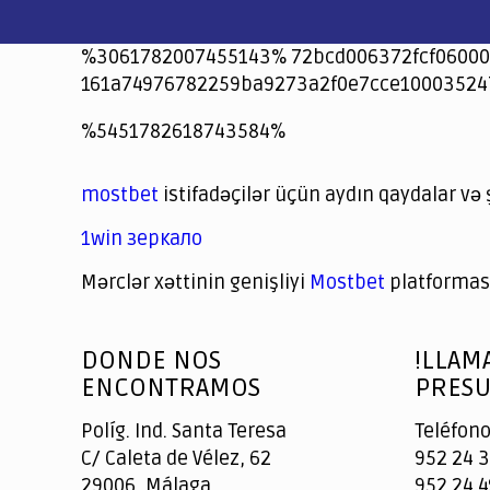
%3061782007455143% 72bcd006372fcf06000
161a74976782259ba9273a2f0e7cce10003524
jeetcity
1xbet
jeet city casino
%5451782618743584%
Crowngreen
Crowngreen
Spinrise casino
Spin Rise casino
lotoclub
spintiger
Avabet
Spinrise
Crown Green
Crowngreen casino login
슈가 러쉬1000 슬롯
crazy time casino online
1xcasinozambia.com
codingworldnews.com
parimatch.kr
winorio
winorio casino
winorio
mostbet
istifadəçilər üçün aydın qaydalar və 
1win зеркало
Mərclər xəttinin genişliyi
Mostbet
platforması
God
slottyway casino
of
DONDE NOS
!LLAM
Casino
ENCONTRAMOS
PRESU
Políg. Ind. Santa Teresa
Teléfono
C/ Caleta de Vélez, 62
952 24 3
29006, Málaga
952 24 4