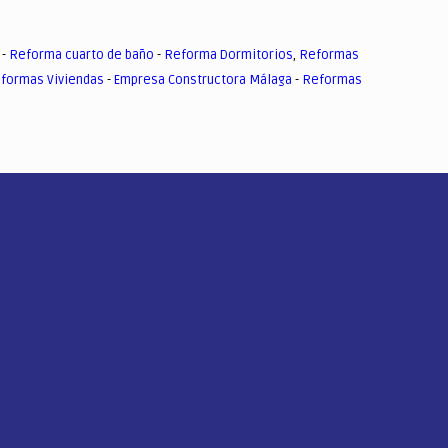
-
Reforma cuarto de baño
-
Reforma Dormitorios
,
Reformas
formas Viviendas
-
Empresa Constructora Málaga
-
Reformas