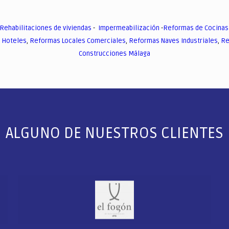
Rehabilitaciones de viviendas
-
Impermeabilización
-
Reformas de Cocinas
 Hoteles
,
Reformas Locales Comerciales
,
Reformas Naves Industriales
,
Re
Construcciones Málaga
ALGUNO DE NUESTROS CLIENTES