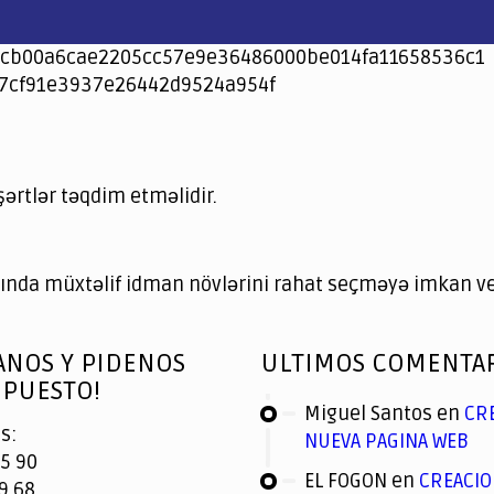
cb00a6cae2205cc57e9e36486000be014fa11658536c1
7cf91e3937e26442d9524a954f
şərtlər təqdim etməlidir.
nda müxtəlif idman növlərini rahat seçməyə imkan ver
ANOS Y PIDENOS
ULTIMOS COMENTA
PUESTO!
Miguel Santos
en
CR
s:
NUEVA PAGINA WEB
5 90
EL FOGON
en
CREACIO
9 68