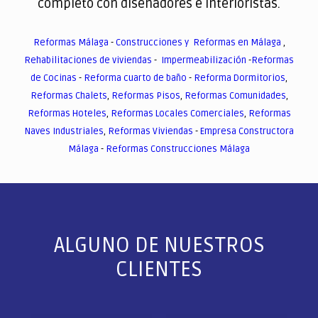
completo con diseñadores e interioristas.
Reformas Málaga
-
Construcciones y Reformas en Málaga
,
Rehabilitaciones de viviendas
-
Impermeabilización
-
Reformas
de Cocinas
-
Reforma cuarto de baño
-
Reforma Dormitorios
,
Reformas Chalets
,
Reformas Pisos
,
Reformas Comunidades
,
Reformas Hoteles
,
Reformas Locales Comerciales
,
Reformas
Naves Industriales
,
Reformas Viviendas
-
Empresa Constructora
Málaga
-
Reformas Construcciones Málaga
ALGUNO DE NUESTROS
CLIENTES