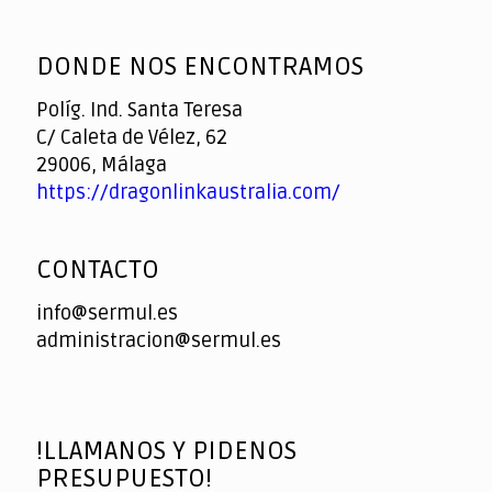
God
slottyway casino
of
DONDE NOS ENCONTRAMOS
Casino
Políg. Ind. Santa Teresa
C/ Caleta de Vélez, 62
29006, Málaga
https://dragonlinkaustralia.com/
CONTACTO
info@sermul.es
administracion@sermul.es
!LLAMANOS Y PIDENOS
PRESUPUESTO!