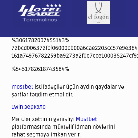
%3061782007455143%
72bcd006372fcf06000cb00a6cae2205cc57e9e364
161a74976782259ba9273a2f0e7cce100035247cf9
jeetcity
1xbet
jeet city casino
%5451782618743584%
Crowngreen
Crowngreen
Spinrise casino
Spin Rise casino
lotoclub
spintiger
Avabet
Spinrise
Crown Green
Crowngreen casino login
슈가 러쉬1000 슬롯
crazy time casino online
1xcasinozambia.com
codingworldnews.com
parimatch.kr
winorio
winorio casino
winorio
mostbet
istifadəçilər üçün aydın qaydalar və
şərtlər təqdim etməlidir.
1win зеркало
Mərclər xəttinin genişliyi
Mostbet
platformasında müxtəlif idman növlərini
rahat seçməyə imkan verir.