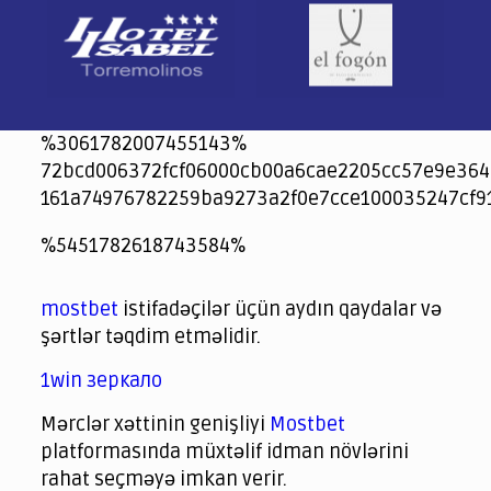
%3061782007455143%
72bcd006372fcf06000cb00a6cae2205cc57e9e364
161a74976782259ba9273a2f0e7cce100035247cf9
jeetcity
1xbet
jeet city casino
%5451782618743584%
Crowngreen
Crowngreen
Spinrise casino
Spin Rise casino
lotoclub
spintiger
Avabet
Spinrise
Crown Green
Crowngreen casino login
슈가 러쉬1000 슬롯
crazy time casino online
1xcasinozambia.com
codingworldnews.com
parimatch.kr
winorio
winorio casino
winorio
mostbet
istifadəçilər üçün aydın qaydalar və
şərtlər təqdim etməlidir.
1win зеркало
Mərclər xəttinin genişliyi
Mostbet
platformasında müxtəlif idman növlərini
rahat seçməyə imkan verir.