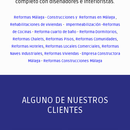
completo con diseñadores e interioristas.
Reformas Málaga
-
Construcciones y Reformas en Málaga
,
Rehabilitaciones de viviendas
-
Impermeabilización
-
Reformas
de Cocinas
-
Reforma cuarto de baño
-
Reforma Dormitorios
,
Reformas Chalets
,
Reformas Pisos
,
Reformas Comunidades
,
Reformas Hoteles
,
Reformas Locales Comerciales
,
Reformas
Naves Industriales
,
Reformas Viviendas
-
Empresa Constructora
Málaga
-
Reformas Construcciones Málaga
ALGUNO DE NUESTROS
CLIENTES