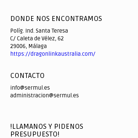
God
slottyway casino
of
DONDE NOS ENCONTRAMOS
Casino
Políg. Ind. Santa Teresa
C/ Caleta de Vélez, 62
29006, Málaga
https://dragonlinkaustralia.com/
CONTACTO
info@sermul.es
administracion@sermul.es
!LLAMANOS Y PIDENOS
PRESUPUESTO!