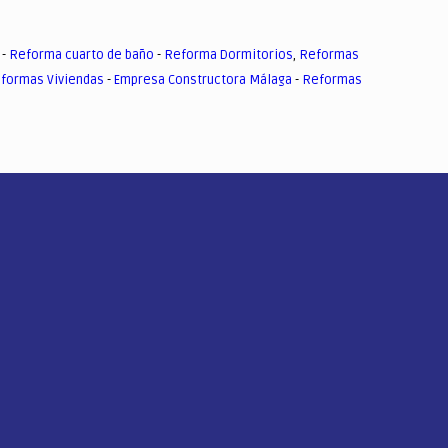
-
Reforma cuarto de baño
-
Reforma Dormitorios
,
Reformas
formas Viviendas
-
Empresa Constructora Málaga
-
Reformas