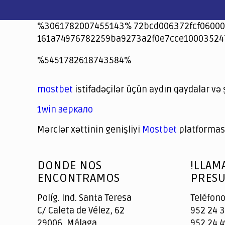
%3061782007455143% 72bcd006372fcf06000
161a74976782259ba9273a2f0e7cce10003524
jeetcity
1xbet
jeet city casino
%5451782618743584%
Crowngreen
Crowngreen
Spinrise casino
Spin Rise casino
lotoclub
spintiger
Avabet
Spinrise
Crown Green
Crowngreen casino login
슈가 러쉬1000 슬롯
crazy time casino online
1xcasinozambia.com
codingworldnews.com
parimatch.kr
winorio
winorio casino
winorio
mostbet
istifadəçilər üçün aydın qaydalar və 
1win зеркало
Mərclər xəttinin genişliyi
Mostbet
platforması
God
slottyway casino
of
DONDE NOS
!LLAM
Casino
ENCONTRAMOS
PRESU
Políg. Ind. Santa Teresa
Teléfono
C/ Caleta de Vélez, 62
952 24 3
29006, Málaga
952 24 4