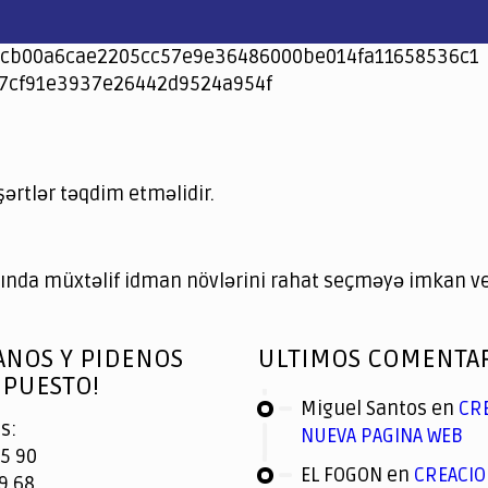
cb00a6cae2205cc57e9e36486000be014fa11658536c1
7cf91e3937e26442d9524a954f
şərtlər təqdim etməlidir.
nda müxtəlif idman növlərini rahat seçməyə imkan ver
ANOS Y PIDENOS
ULTIMOS COMENTA
PUESTO!
Miguel Santos
en
CR
s:
NUEVA PAGINA WEB
5 90
EL FOGON
en
CREACIO
9 68