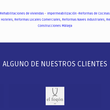
Rehabilitaciones de viviendas
-
Impermeabilización
-
Reformas de Cocinas
 Hoteles
,
Reformas Locales Comerciales
,
Reformas Naves Industriales
,
Re
Construcciones Málaga
ALGUNO DE NUESTROS CLIENTES