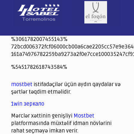
%3061782007455143%
72bcd006372fcf06000cb00a6cae2205cc57e9e364
161a74976782259ba9273a2f0e7cce100035247cf9
jeetcity
1xbet
jeet city casino
%5451782618743584%
Crowngreen
Crowngreen
Spinrise casino
Spin Rise casino
lotoclub
spintiger
Avabet
Spinrise
Crown Green
Crowngreen casino login
슈가 러쉬1000 슬롯
crazy time casino online
1xcasinozambia.com
codingworldnews.com
parimatch.kr
winorio
winorio casino
winorio
mostbet
istifadəçilər üçün aydın qaydalar və
şərtlər təqdim etməlidir.
1win зеркало
Mərclər xəttinin genişliyi
Mostbet
platformasında müxtəlif idman növlərini
rahat seçməyə imkan verir.