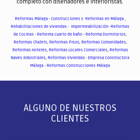
completo con diseñadores e interioristas.
Reformas Málaga
-
Construcciones y Reformas en Málaga
,
Rehabilitaciones de viviendas
-
Impermeabilización
-
Reformas
de Cocinas
-
Reforma cuarto de baño
-
Reforma Dormitorios
,
Reformas Chalets
,
Reformas Pisos
,
Reformas Comunidades
,
Reformas Hoteles
,
Reformas Locales Comerciales
,
Reformas
Naves Industriales
,
Reformas Viviendas
-
Empresa Constructora
Málaga
-
Reformas Construcciones Málaga
ALGUNO DE NUESTROS
CLIENTES