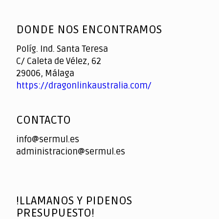
God
slottyway casino
of
DONDE NOS ENCONTRAMOS
Casino
Políg. Ind. Santa Teresa
C/ Caleta de Vélez, 62
29006, Málaga
https://dragonlinkaustralia.com/
CONTACTO
info@sermul.es
administracion@sermul.es
!LLAMANOS Y PIDENOS
PRESUPUESTO!