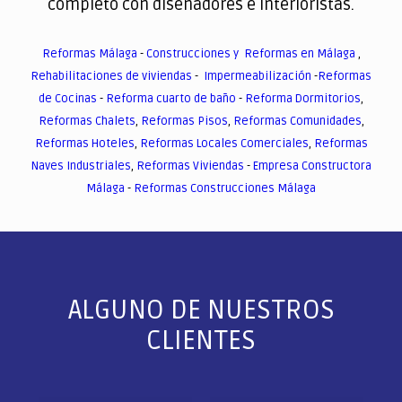
completo con diseñadores e interioristas.
Reformas Málaga
-
Construcciones y Reformas en Málaga
,
Rehabilitaciones de viviendas
-
Impermeabilización
-
Reformas
de Cocinas
-
Reforma cuarto de baño
-
Reforma Dormitorios
,
Reformas Chalets
,
Reformas Pisos
,
Reformas Comunidades
,
Reformas Hoteles
,
Reformas Locales Comerciales
,
Reformas
Naves Industriales
,
Reformas Viviendas
-
Empresa Constructora
Málaga
-
Reformas Construcciones Málaga
ALGUNO DE NUESTROS
CLIENTES