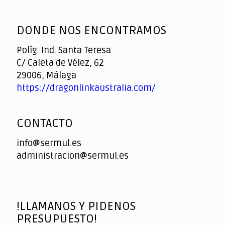
God
slottyway casino
of
DONDE NOS ENCONTRAMOS
Casino
Políg. Ind. Santa Teresa
C/ Caleta de Vélez, 62
29006, Málaga
https://dragonlinkaustralia.com/
CONTACTO
info@sermul.es
administracion@sermul.es
!LLAMANOS Y PIDENOS
PRESUPUESTO!