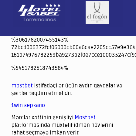
%3061782007455143%
72bcd006372fcf06000cb00a6cae2205cc57e9e364
161a74976782259ba9273a2f0e7cce100035247cf9
jeetcity
1xbet
jeet city casino
%5451782618743584%
Crowngreen
Crowngreen
Spinrise casino
Spin Rise casino
lotoclub
spintiger
Avabet
Spinrise
Crown Green
Crowngreen casino login
슈가 러쉬1000 슬롯
crazy time casino online
1xcasinozambia.com
codingworldnews.com
parimatch.kr
winorio
winorio casino
winorio
mostbet
istifadəçilər üçün aydın qaydalar və
şərtlər təqdim etməlidir.
1win зеркало
Mərclər xəttinin genişliyi
Mostbet
platformasında müxtəlif idman növlərini
rahat seçməyə imkan verir.