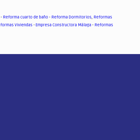
-
Reforma cuarto de baño
-
Reforma Dormitorios
,
Reformas
formas Viviendas
-
Empresa Constructora Málaga
-
Reformas