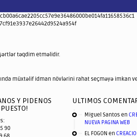
cb00a6cae2205cc57e9e36486000be014fa11658536c1
7cf91e3937e26442d9524a954f
şərtlər təqdim etməlidir.
nda müxtəlif idman növlərini rahat seçməyə imkan ver
ANOS Y PIDENOS
ULTIMOS COMENTA
PUESTO!
Miguel Santos
en
CR
s:
NUEVA PAGINA WEB
5 90
EL FOGON
en
CREACIO
9 68