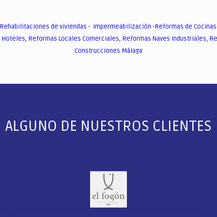
Rehabilitaciones de viviendas
-
Impermeabilización
-
Reformas de Cocinas
 Hoteles
,
Reformas Locales Comerciales
,
Reformas Naves Industriales
,
Re
Construcciones Málaga
ALGUNO DE NUESTROS CLIENTES