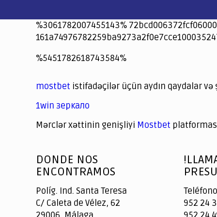
%3061782007455143% 72bcd006372fcf06000
161a74976782259ba9273a2f0e7cce10003524
jeetcity
1xbet
jeet city casino
%5451782618743584%
Crowngreen
Crowngreen
Spinrise casino
Spin Rise casino
lotoclub
spintiger
Avabet
Spinrise
Crown Green
Crowngreen casino login
슈가 러쉬1000 슬롯
crazy time casino online
1xcasinozambia.com
codingworldnews.com
parimatch.kr
winorio
winorio casino
winorio
mostbet
istifadəçilər üçün aydın qaydalar və 
1win зеркало
Mərclər xəttinin genişliyi
Mostbet
platforması
God
slottyway casino
of
DONDE NOS
!LLAM
Casino
ENCONTRAMOS
PRESU
Políg. Ind. Santa Teresa
Teléfono
C/ Caleta de Vélez, 62
952 24 3
29006, Málaga
952 24 4