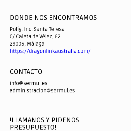
God
slottyway casino
of
DONDE NOS ENCONTRAMOS
Casino
Políg. Ind. Santa Teresa
C/ Caleta de Vélez, 62
29006, Málaga
https://dragonlinkaustralia.com/
CONTACTO
info@sermul.es
administracion@sermul.es
!LLAMANOS Y PIDENOS
PRESUPUESTO!