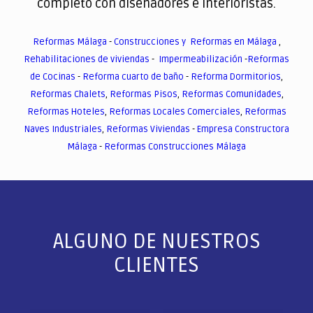
completo con diseñadores e interioristas.
Reformas Málaga
-
Construcciones y Reformas en Málaga
,
Rehabilitaciones de viviendas
-
Impermeabilización
-
Reformas
de Cocinas
-
Reforma cuarto de baño
-
Reforma Dormitorios
,
Reformas Chalets
,
Reformas Pisos
,
Reformas Comunidades
,
Reformas Hoteles
,
Reformas Locales Comerciales
,
Reformas
Naves Industriales
,
Reformas Viviendas
-
Empresa Constructora
Málaga
-
Reformas Construcciones Málaga
ALGUNO DE NUESTROS
CLIENTES