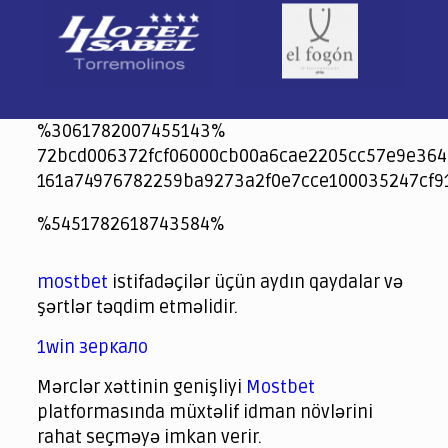
%3061782007455143%
72bcd006372fcf06000cb00a6cae2205cc57e9e364
161a74976782259ba9273a2f0e7cce100035247cf9
jeetcity
1xbet
jeet city casino
%5451782618743584%
Crowngreen
Crowngreen
Spinrise casino
Spin Rise casino
lotoclub
spintiger
Avabet
Spinrise
Crown Green
Crowngreen casino login
슈가 러쉬1000 슬롯
crazy time casino online
1xcasinozambia.com
codingworldnews.com
parimatch.kr
winorio
winorio casino
winorio
mostbet
istifadəçilər üçün aydın qaydalar və
şərtlər təqdim etməlidir.
1win зеркало
Mərclər xəttinin genişliyi
Mostbet
platformasında müxtəlif idman növlərini
rahat seçməyə imkan verir.