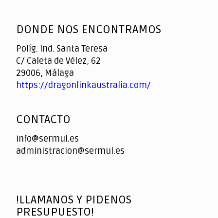
God
slottyway casino
of
DONDE NOS ENCONTRAMOS
Casino
Políg. Ind. Santa Teresa
C/ Caleta de Vélez, 62
29006, Málaga
https://dragonlinkaustralia.com/
CONTACTO
info@sermul.es
administracion@sermul.es
!LLAMANOS Y PIDENOS
PRESUPUESTO!