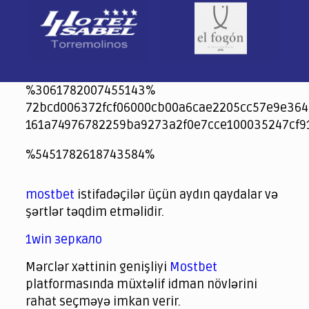
%3061782007455143%
72bcd006372fcf06000cb00a6cae2205cc57e9e364
161a74976782259ba9273a2f0e7cce100035247cf9
jeetcity
1xbet
jeet city casino
%5451782618743584%
Crowngreen
Crowngreen
Spinrise casino
Spin Rise casino
lotoclub
spintiger
Avabet
Spinrise
Crown Green
Crowngreen casino login
슈가 러쉬1000 슬롯
crazy time casino online
1xcasinozambia.com
codingworldnews.com
parimatch.kr
winorio
winorio casino
winorio
mostbet
istifadəçilər üçün aydın qaydalar və
şərtlər təqdim etməlidir.
1win зеркало
Mərclər xəttinin genişliyi
Mostbet
platformasında müxtəlif idman növlərini
rahat seçməyə imkan verir.