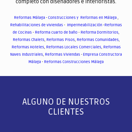
completo con diseñadores e interioristas.
Reformas Málaga
-
Construcciones y Reformas en Málaga
,
Rehabilitaciones de viviendas
-
Impermeabilización
-
Reformas
de Cocinas
-
Reforma cuarto de baño
-
Reforma Dormitorios
,
Reformas Chalets
,
Reformas Pisos
,
Reformas Comunidades
,
Reformas Hoteles
,
Reformas Locales Comerciales
,
Reformas
Naves Industriales
,
Reformas Viviendas
-
Empresa Constructora
Málaga
-
Reformas Construcciones Málaga
ALGUNO DE NUESTROS
CLIENTES