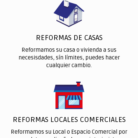
REFORMAS DE CASAS
Reformamos su casa o vivienda a sus
necesisdades, sín límites, puedes hacer
cualquier cambio.
REFORMAS LOCALES COMERCIALES
Reformamos su Local o Espacio Comercial por