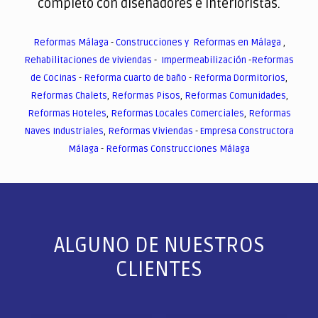
completo con diseñadores e interioristas.
Reformas Málaga
-
Construcciones y Reformas en Málaga
,
Rehabilitaciones de viviendas
-
Impermeabilización
-
Reformas
de Cocinas
-
Reforma cuarto de baño
-
Reforma Dormitorios
,
Reformas Chalets
,
Reformas Pisos
,
Reformas Comunidades
,
Reformas Hoteles
,
Reformas Locales Comerciales
,
Reformas
Naves Industriales
,
Reformas Viviendas
-
Empresa Constructora
Málaga
-
Reformas Construcciones Málaga
ALGUNO DE NUESTROS
CLIENTES