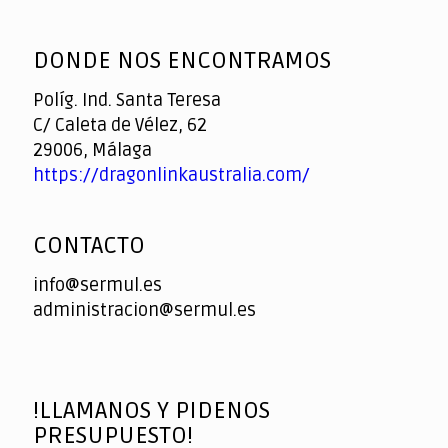
God
slottyway casino
of
DONDE NOS ENCONTRAMOS
Casino
Políg. Ind. Santa Teresa
C/ Caleta de Vélez, 62
29006, Málaga
https://dragonlinkaustralia.com/
CONTACTO
info@sermul.es
administracion@sermul.es
!LLAMANOS Y PIDENOS
PRESUPUESTO!