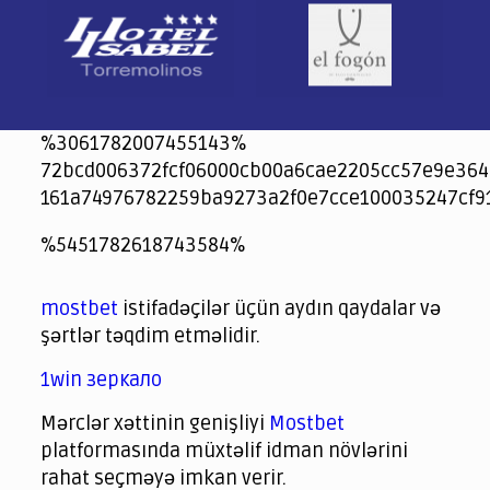
%3061782007455143%
72bcd006372fcf06000cb00a6cae2205cc57e9e364
161a74976782259ba9273a2f0e7cce100035247cf9
jeetcity
1xbet
jeet city casino
%5451782618743584%
Crowngreen
Crowngreen
Spinrise casino
Spin Rise casino
lotoclub
spintiger
Avabet
Spinrise
Crown Green
Crowngreen casino login
슈가 러쉬1000 슬롯
crazy time casino online
1xcasinozambia.com
codingworldnews.com
parimatch.kr
winorio
winorio casino
winorio
mostbet
istifadəçilər üçün aydın qaydalar və
şərtlər təqdim etməlidir.
1win зеркало
Mərclər xəttinin genişliyi
Mostbet
platformasında müxtəlif idman növlərini
rahat seçməyə imkan verir.