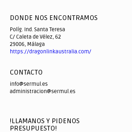
God
slottyway casino
of
DONDE NOS ENCONTRAMOS
Casino
Políg. Ind. Santa Teresa
C/ Caleta de Vélez, 62
29006, Málaga
https://dragonlinkaustralia.com/
CONTACTO
info@sermul.es
administracion@sermul.es
!LLAMANOS Y PIDENOS
PRESUPUESTO!