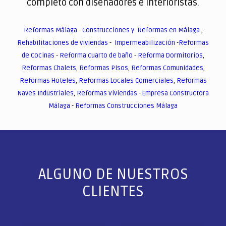
completo con diseñadores e interioristas.
Reformas Málaga
-
Construcciones y Reformas en Málaga
,
Rehabilitaciones de viviendas
-
Impermeabilización
-
Reformas
de Cocinas
-
Reforma cuarto de baño
-
Reforma Dormitorios
,
Reformas Chalets
,
Reformas Pisos
,
Reformas Comunidades
,
Reformas Hoteles
,
Reformas Locales Comerciales
,
Reformas
Naves Industriales
,
Reformas Viviendas
-
Empresa Constructora
Málaga
-
Reformas Construcciones Málaga
ALGUNO DE NUESTROS
CLIENTES