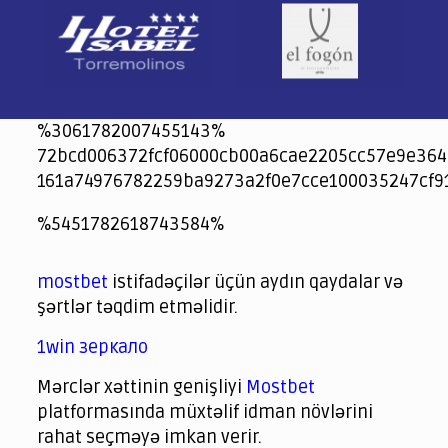
%3061782007455143%
72bcd006372fcf06000cb00a6cae2205cc57e9e364
161a74976782259ba9273a2f0e7cce100035247cf9
jeetcity
1xbet
jeet city casino
%5451782618743584%
Crowngreen
Crowngreen
Spinrise casino
Spin Rise casino
lotoclub
spintiger
Avabet
Spinrise
Crown Green
Crowngreen casino login
슈가 러쉬1000 슬롯
crazy time casino online
1xcasinozambia.com
codingworldnews.com
parimatch.kr
winorio
winorio casino
winorio
mostbet
istifadəçilər üçün aydın qaydalar və
şərtlər təqdim etməlidir.
1win зеркало
Mərclər xəttinin genişliyi
Mostbet
platformasında müxtəlif idman növlərini
rahat seçməyə imkan verir.