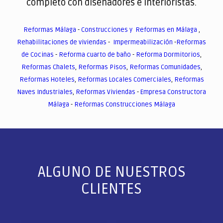
completo con diseñadores e interioristas.
Reformas Málaga
-
Construcciones y Reformas en Málaga
,
Rehabilitaciones de viviendas
-
Impermeabilización
-
Reformas
de Cocinas
-
Reforma cuarto de baño
-
Reforma Dormitorios
,
Reformas Chalets
,
Reformas Pisos
,
Reformas Comunidades
,
Reformas Hoteles
,
Reformas Locales Comerciales
,
Reformas
Naves Industriales
,
Reformas Viviendas
-
Empresa Constructora
Málaga
-
Reformas Construcciones Málaga
ALGUNO DE NUESTROS
CLIENTES