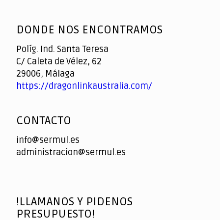
God
slottyway casino
of
DONDE NOS ENCONTRAMOS
Casino
Políg. Ind. Santa Teresa
C/ Caleta de Vélez, 62
29006, Málaga
https://dragonlinkaustralia.com/
CONTACTO
info@sermul.es
administracion@sermul.es
!LLAMANOS Y PIDENOS
PRESUPUESTO!