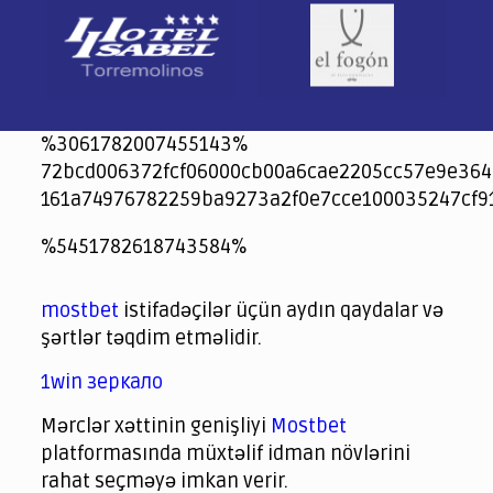
%3061782007455143%
72bcd006372fcf06000cb00a6cae2205cc57e9e364
161a74976782259ba9273a2f0e7cce100035247cf9
jeetcity
1xbet
jeet city casino
%5451782618743584%
Crowngreen
Crowngreen
Spinrise casino
Spin Rise casino
lotoclub
spintiger
Avabet
Spinrise
Crown Green
Crowngreen casino login
슈가 러쉬1000 슬롯
crazy time casino online
1xcasinozambia.com
codingworldnews.com
parimatch.kr
winorio
winorio casino
winorio
mostbet
istifadəçilər üçün aydın qaydalar və
şərtlər təqdim etməlidir.
1win зеркало
Mərclər xəttinin genişliyi
Mostbet
platformasında müxtəlif idman növlərini
rahat seçməyə imkan verir.