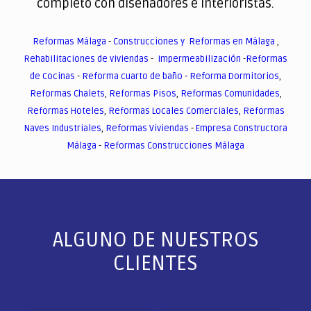
completo con diseñadores e interioristas.
Reformas Málaga
-
Construcciones y Reformas en Málaga
,
Rehabilitaciones de viviendas
-
Impermeabilización
-
Reformas
de Cocinas
-
Reforma cuarto de baño
-
Reforma Dormitorios
,
Reformas Chalets
,
Reformas Pisos
,
Reformas Comunidades
,
Reformas Hoteles
,
Reformas Locales Comerciales
,
Reformas
Naves Industriales
,
Reformas Viviendas
-
Empresa Constructora
Málaga
-
Reformas Construcciones Málaga
ALGUNO DE NUESTROS
CLIENTES