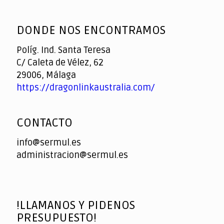
God
slottyway casino
of
DONDE NOS ENCONTRAMOS
Casino
Políg. Ind. Santa Teresa
C/ Caleta de Vélez, 62
29006, Málaga
https://dragonlinkaustralia.com/
CONTACTO
info@sermul.es
administracion@sermul.es
!LLAMANOS Y PIDENOS
PRESUPUESTO!