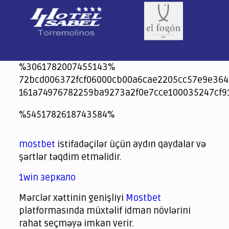
%3061782007455143%
72bcd006372fcf06000cb00a6cae2205cc57e9e364
161a74976782259ba9273a2f0e7cce100035247cf9
jeetcity
1xbet
jeet city casino
%5451782618743584%
Crowngreen
Crowngreen
Spinrise casino
Spin Rise casino
lotoclub
spintiger
Avabet
Spinrise
Crown Green
Crowngreen casino login
슈가 러쉬1000 슬롯
crazy time casino online
1xcasinozambia.com
codingworldnews.com
parimatch.kr
winorio
winorio casino
winorio
mostbet
istifadəçilər üçün aydın qaydalar və
şərtlər təqdim etməlidir.
1win зеркало
Mərclər xəttinin genişliyi
Mostbet
platformasında müxtəlif idman növlərini
rahat seçməyə imkan verir.