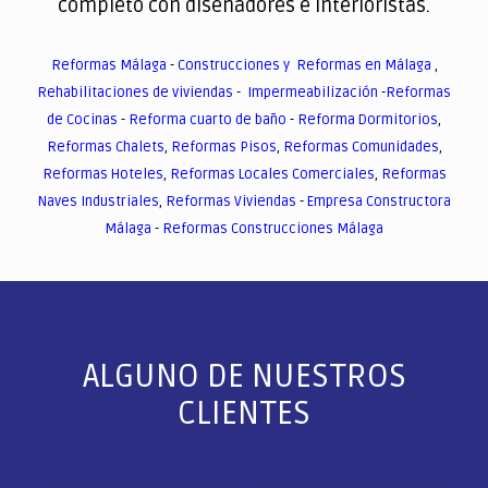
completo con diseñadores e interioristas.
Reformas Málaga
-
Construcciones y Reformas en Málaga
,
Rehabilitaciones de viviendas
-
Impermeabilización
-
Reformas
de Cocinas
-
Reforma cuarto de baño
-
Reforma Dormitorios
,
Reformas Chalets
,
Reformas Pisos
,
Reformas Comunidades
,
Reformas Hoteles
,
Reformas Locales Comerciales
,
Reformas
Naves Industriales
,
Reformas Viviendas
-
Empresa Constructora
Málaga
-
Reformas Construcciones Málaga
ALGUNO DE NUESTROS
CLIENTES