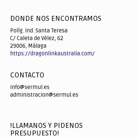
God
slottyway casino
of
DONDE NOS ENCONTRAMOS
Casino
Políg. Ind. Santa Teresa
C/ Caleta de Vélez, 62
29006, Málaga
https://dragonlinkaustralia.com/
CONTACTO
info@sermul.es
administracion@sermul.es
!LLAMANOS Y PIDENOS
PRESUPUESTO!