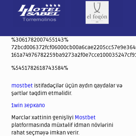
%3061782007455143%
72bcd006372fcf06000cb00a6cae2205cc57e9e364
161a74976782259ba9273a2f0e7cce100035247cf9
jeetcity
1xbet
jeet city casino
%5451782618743584%
Crowngreen
Crowngreen
Spinrise casino
Spin Rise casino
lotoclub
spintiger
Avabet
Spinrise
Crown Green
Crowngreen casino login
슈가 러쉬1000 슬롯
crazy time casino online
1xcasinozambia.com
codingworldnews.com
parimatch.kr
winorio
winorio casino
winorio
mostbet
istifadəçilər üçün aydın qaydalar və
şərtlər təqdim etməlidir.
1win зеркало
Mərclər xəttinin genişliyi
Mostbet
platformasında müxtəlif idman növlərini
rahat seçməyə imkan verir.