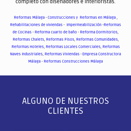
completo con diseñadores e interioristas.
Reformas Málaga
-
Construcciones y Reformas en Málaga
,
Rehabilitaciones de viviendas
-
Impermeabilización
-
Reformas
de Cocinas
-
Reforma cuarto de baño
-
Reforma Dormitorios
,
Reformas Chalets
,
Reformas Pisos
,
Reformas Comunidades
,
Reformas Hoteles
,
Reformas Locales Comerciales
,
Reformas
Naves Industriales
,
Reformas Viviendas
-
Empresa Constructora
Málaga
-
Reformas Construcciones Málaga
ALGUNO DE NUESTROS
CLIENTES