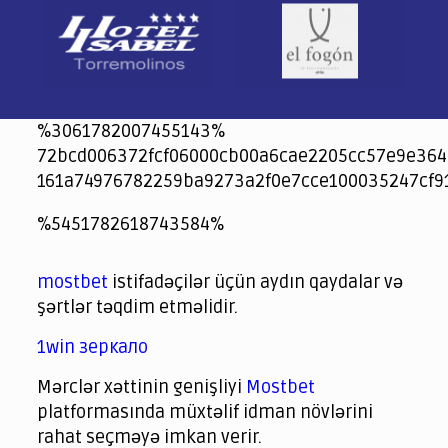
%3061782007455143%
72bcd006372fcf06000cb00a6cae2205cc57e9e364
161a74976782259ba9273a2f0e7cce100035247cf9
jeetcity
1xbet
jeet city casino
%5451782618743584%
Crowngreen
Crowngreen
Spinrise casino
Spin Rise casino
lotoclub
spintiger
Avabet
Spinrise
Crown Green
Crowngreen casino login
슈가 러쉬1000 슬롯
crazy time casino online
1xcasinozambia.com
codingworldnews.com
parimatch.kr
winorio
winorio casino
winorio
mostbet
istifadəçilər üçün aydın qaydalar və
şərtlər təqdim etməlidir.
1win зеркало
Mərclər xəttinin genişliyi
Mostbet
platformasında müxtəlif idman növlərini
rahat seçməyə imkan verir.