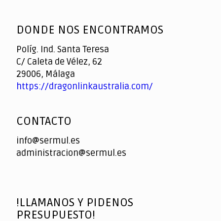
God
slottyway casino
of
DONDE NOS ENCONTRAMOS
Casino
Políg. Ind. Santa Teresa
C/ Caleta de Vélez, 62
29006, Málaga
https://dragonlinkaustralia.com/
CONTACTO
info@sermul.es
administracion@sermul.es
!LLAMANOS Y PIDENOS
PRESUPUESTO!