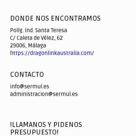
God
slottyway casino
of
DONDE NOS ENCONTRAMOS
Casino
Políg. Ind. Santa Teresa
C/ Caleta de Vélez, 62
29006, Málaga
https://dragonlinkaustralia.com/
CONTACTO
info@sermul.es
administracion@sermul.es
!LLAMANOS Y PIDENOS
PRESUPUESTO!