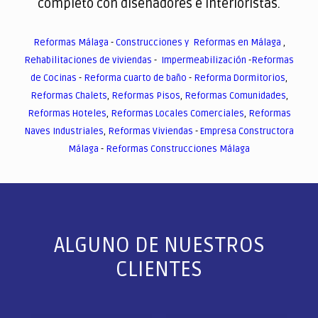
completo con diseñadores e interioristas.
Reformas Málaga
-
Construcciones y Reformas en Málaga
,
Rehabilitaciones de viviendas
-
Impermeabilización
-
Reformas
de Cocinas
-
Reforma cuarto de baño
-
Reforma Dormitorios
,
Reformas Chalets
,
Reformas Pisos
,
Reformas Comunidades
,
Reformas Hoteles
,
Reformas Locales Comerciales
,
Reformas
Naves Industriales
,
Reformas Viviendas
-
Empresa Constructora
Málaga
-
Reformas Construcciones Málaga
ALGUNO DE NUESTROS
CLIENTES