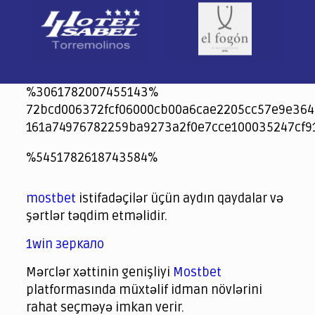
%3061782007455143%
72bcd006372fcf06000cb00a6cae2205cc57e9e364
161a74976782259ba9273a2f0e7cce100035247cf9
jeetcity
1xbet
jeet city casino
%5451782618743584%
Crowngreen
Crowngreen
Spinrise casino
Spin Rise casino
lotoclub
spintiger
Avabet
Spinrise
Crown Green
Crowngreen casino login
슈가 러쉬1000 슬롯
crazy time casino online
1xcasinozambia.com
codingworldnews.com
parimatch.kr
winorio
winorio casino
winorio
mostbet
istifadəçilər üçün aydın qaydalar və
şərtlər təqdim etməlidir.
1win зеркало
Mərclər xəttinin genişliyi
Mostbet
platformasında müxtəlif idman növlərini
rahat seçməyə imkan verir.