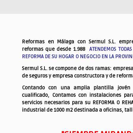
.
Reformas en Málaga con Sermul S.L. empr
reformas que desde 1.988
ATENDEMOS TODAS
REFORMA DE SU HOGAR O NEGOCIO EN LA PROVIN
Sermul S.L. se compone de dos ramas: empres
de seguros y empresa constructora y de reform
Contando con una amplia plantilla jovén
cualificado,
Contamos con instalaciones par
servicios necesarios para su REFORMA O REH
industrial de 1000 m2 destinada a oficinas, tal