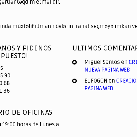
şərtlər təqdim etməlidir.
nda müxtəlif idman növlərini rahat seçməyə imkan ver
ANOS Y PIDENOS
ULTIMOS COMENTA
PUESTO!
Miguel Santos
en
CR
s:
NUEVA PAGINA WEB
5 90
EL FOGON
en
CREACIO
9 68
PAGINA WEB
1 36
IO DE OFICINAS
a 19:00 horas de Lunes a