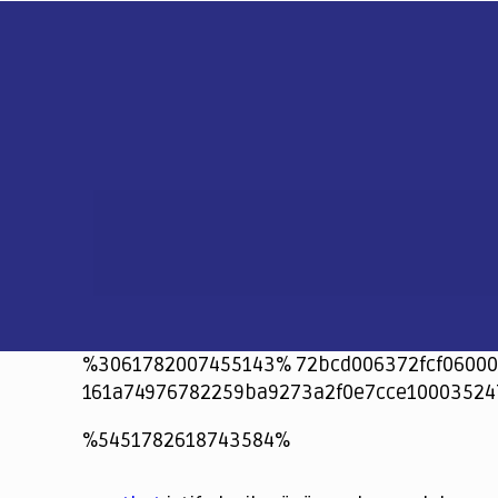
%3061782007455143% 72bcd006372fcf06000
161a74976782259ba9273a2f0e7cce10003524
jeetcity
1xbet
jeet city casino
%5451782618743584%
Crowngreen
Crowngreen
Spinrise casino
Spin Rise casino
lotoclub
spintiger
Avabet
Spinrise
Crown Green
Crowngreen casino login
슈가 러쉬1000 슬롯
crazy time casino online