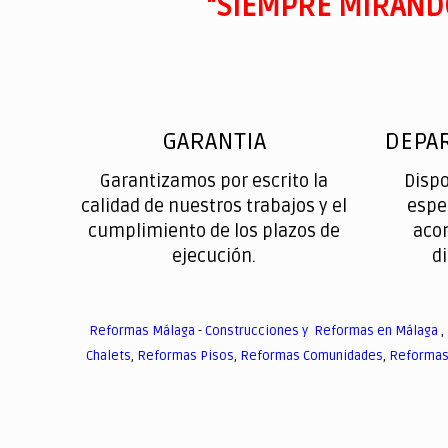
"SIEMPRE MIRAND
GARANTIA
DEPA
Garantizamos por escrito la
Disp
calidad de nuestros trabajos y el
espe
cumplimiento de los plazos de
aco
ejecución.
d
Reformas Málaga
-
Construcciones y Reformas en Málaga
,
Chalets
,
Reformas Pisos
,
Reformas Comunidades
,
Reformas