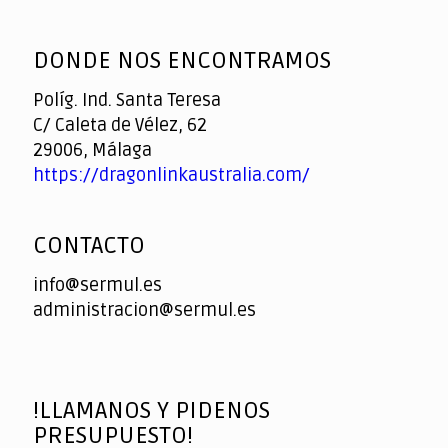
God
slottyway casino
of
DONDE NOS ENCONTRAMOS
Casino
Políg. Ind. Santa Teresa
C/ Caleta de Vélez, 62
29006, Málaga
https://dragonlinkaustralia.com/
CONTACTO
info@sermul.es
administracion@sermul.es
!LLAMANOS Y PIDENOS
PRESUPUESTO!