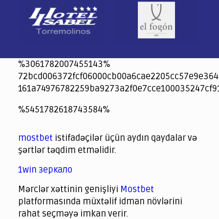
%3061782007455143%
72bcd006372fcf06000cb00a6cae2205cc57e9e364
161a74976782259ba9273a2f0e7cce100035247cf9
jeetcity
1xbet
jeet city casino
%5451782618743584%
Crowngreen
Crowngreen
Spinrise casino
Spin Rise casino
lotoclub
spintiger
Avabet
Spinrise
Crown Green
Crowngreen casino login
슈가 러쉬1000 슬롯
crazy time casino online
1xcasinozambia.com
codingworldnews.com
parimatch.kr
winorio
winorio casino
winorio
mostbet
istifadəçilər üçün aydın qaydalar və
şərtlər təqdim etməlidir.
1win зеркало
Mərclər xəttinin genişliyi
Mostbet
platformasında müxtəlif idman növlərini
rahat seçməyə imkan verir.