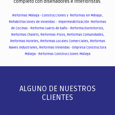
completo con diseñadores e interioristas.
Reformas Málaga
-
Construcciones y Reformas en Málaga
,
Rehabilitaciones de viviendas
-
Impermeabilización
-
Reformas
de Cocinas
-
Reforma cuarto de baño
-
Reforma Dormitorios
,
Reformas Chalets
,
Reformas Pisos
,
Reformas Comunidades
,
Reformas Hoteles
,
Reformas Locales Comerciales
,
Reformas
Naves Industriales
,
Reformas Viviendas
-
Empresa Constructora
Málaga
-
Reformas Construcciones Málaga
ALGUNO DE NUESTROS
CLIENTES