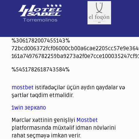
%3061782007455143%
72bcd006372fcf06000cb00a6cae2205cc57e9e364
161a74976782259ba9273a2f0e7cce100035247cf9
jeetcity
1xbet
jeet city casino
%5451782618743584%
Crowngreen
Crowngreen
Spinrise casino
Spin Rise casino
lotoclub
spintiger
Avabet
Spinrise
Crown Green
Crowngreen casino login
슈가 러쉬1000 슬롯
crazy time casino online
1xcasinozambia.com
codingworldnews.com
parimatch.kr
winorio
winorio casino
winorio
mostbet
istifadəçilər üçün aydın qaydalar və
şərtlər təqdim etməlidir.
1win зеркало
Mərclər xəttinin genişliyi
Mostbet
platformasında müxtəlif idman növlərini
rahat seçməyə imkan verir.