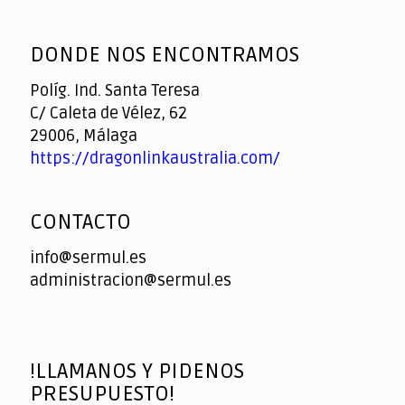
God
slottyway casino
of
DONDE NOS ENCONTRAMOS
Casino
Políg. Ind. Santa Teresa
C/ Caleta de Vélez, 62
29006, Málaga
https://dragonlinkaustralia.com/
CONTACTO
info@sermul.es
administracion@sermul.es
!LLAMANOS Y PIDENOS
PRESUPUESTO!