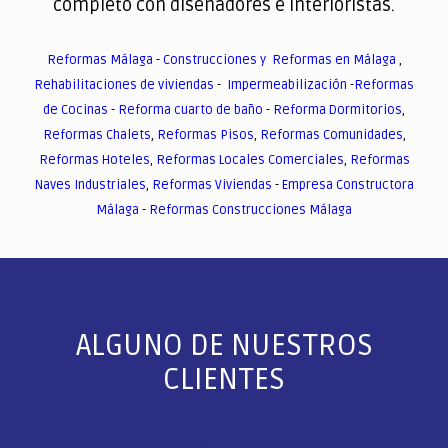
completo con diseñadores e interioristas.
Reformas Málaga
-
Construcciones y Reformas en Málaga
,
Rehabilitaciones de viviendas
-
Impermeabilización
-
Reformas
de Cocinas
-
Reforma cuarto de baño
-
Reforma Dormitorios
,
Reformas Chalets
,
Reformas Pisos
,
Reformas Comunidades
,
Reformas Hoteles
,
Reformas Locales Comerciales
,
Reformas
Naves Industriales
,
Reformas Viviendas
-
Empresa Constructora
Málaga
-
Reformas Construcciones Málaga
ALGUNO DE NUESTROS
CLIENTES