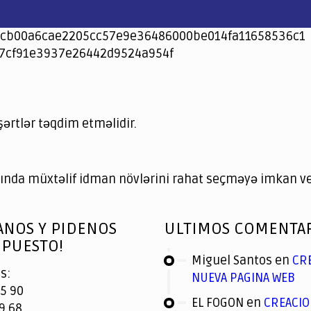
cb00a6cae2205cc57e9e36486000be014fa11658536c1
7cf91e3937e26442d9524a954f
şərtlər təqdim etməlidir.
nda müxtəlif idman növlərini rahat seçməyə imkan ver
ANOS Y PIDENOS
ULTIMOS COMENTA
PUESTO!
Miguel Santos
en
CR
s:
NUEVA PAGINA WEB
5 90
EL FOGON
en
CREACIO
9 68