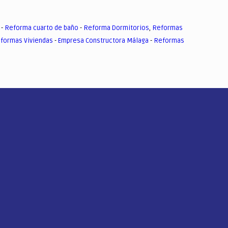
-
Reforma cuarto de baño
-
Reforma Dormitorios
,
Reformas
formas Viviendas
-
Empresa Constructora Málaga
-
Reformas