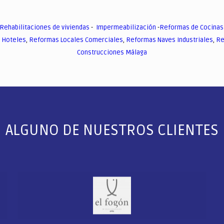
Rehabilitaciones de viviendas
-
Impermeabilización
-
Reformas de Cocinas
 Hoteles
,
Reformas Locales Comerciales
,
Reformas Naves Industriales
,
Re
Construcciones Málaga
ALGUNO DE NUESTROS CLIENTES