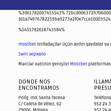
%3061782007455143% 72bcd006372fcf06000
161a74976782259ba9273a2f0e7cce10003524
jeetcity
1xbet
jeet city casino
%5451782618743584%
Crowngreen
Crowngreen
Spinrise casino
Spin Rise casino
lotoclub
spintiger
Avabet
Spinrise
Crown Green
Crowngreen casino login
슈가 러쉬1000 슬롯
crazy time casino online
1xcasinozambia.com
codingworldnews.com
parimatch.kr
winorio
winorio casino
winorio
mostbet
istifadəçilər üçün aydın qaydalar və 
1win зеркало
Mərclər xəttinin genişliyi
Mostbet
platforması
God
slottyway casino
of
DONDE NOS
!LLAM
Casino
ENCONTRAMOS
PRESU
Políg. Ind. Santa Teresa
Teléfono
C/ Caleta de Vélez, 62
952 24 3
29006, Málaga
952 24 4