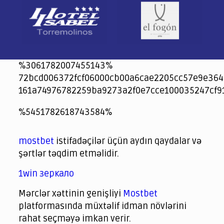
%3061782007455143%
72bcd006372fcf06000cb00a6cae2205cc57e9e364
161a74976782259ba9273a2f0e7cce100035247cf9
jeetcity
1xbet
jeet city casino
%5451782618743584%
Crowngreen
Crowngreen
Spinrise casino
Spin Rise casino
lotoclub
spintiger
Avabet
Spinrise
Crown Green
Crowngreen casino login
슈가 러쉬1000 슬롯
crazy time casino online
1xcasinozambia.com
codingworldnews.com
parimatch.kr
winorio
winorio casino
winorio
mostbet
istifadəçilər üçün aydın qaydalar və
şərtlər təqdim etməlidir.
1win зеркало
Mərclər xəttinin genişliyi
Mostbet
platformasında müxtəlif idman növlərini
rahat seçməyə imkan verir.