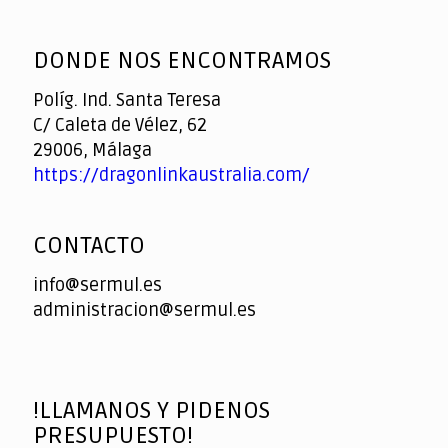
God
slottyway casino
of
DONDE NOS ENCONTRAMOS
Casino
Políg. Ind. Santa Teresa
C/ Caleta de Vélez, 62
29006, Málaga
https://dragonlinkaustralia.com/
CONTACTO
info@sermul.es
administracion@sermul.es
!LLAMANOS Y PIDENOS
PRESUPUESTO!