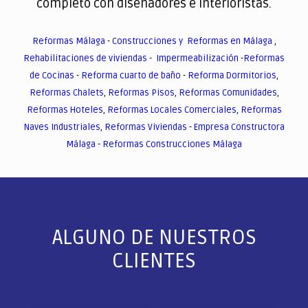
completo con diseñadores e interioristas.
Reformas Málaga
-
Construcciones y Reformas en Málaga
,
Rehabilitaciones de viviendas
-
Impermeabilización
-
Reformas
de Cocinas
-
Reforma cuarto de baño
-
Reforma Dormitorios
,
Reformas Chalets
,
Reformas Pisos
,
Reformas Comunidades
,
Reformas Hoteles
,
Reformas Locales Comerciales
,
Reformas
Naves Industriales
,
Reformas Viviendas
-
Empresa Constructora
Málaga
-
Reformas Construcciones Málaga
ALGUNO DE NUESTROS
CLIENTES